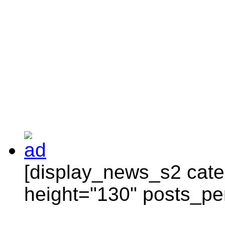
[display_news_s2 categ
height="130" posts_pe