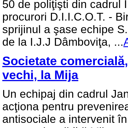
50 de poliţişti din cadru
procurori D.I.I.C.O.T. ­- B
sprijinul a şase echipe S.
de la I.J.J Dâmboviţa, ...
Societate comercială,
vechi, la Mija
Un echipaj din cadrul Ja
acţiona pentru prevenire
antisociale a intervenit în