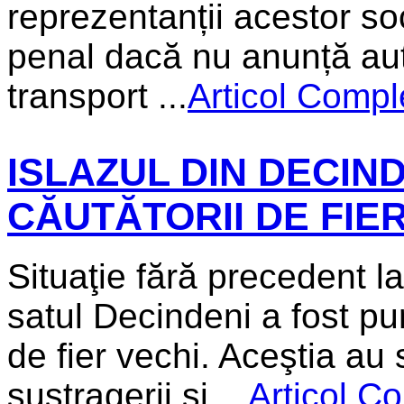
reprezentanții acestor so
penal dacă nu anunță aut
transport ...
Articol Compl
ISLAZUL DIN DECIN
CĂUTĂTORII DE FIER
Situaţie fără precedent la
satul Decindeni a fost pu
de fier vechi. Aceştia au
sustragerii şi ...
Articol C