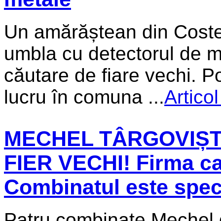
Un amărăștean din Costeș
umbla cu detectorul de me
căutare de fiare vechi. Po
lucru în comuna ...
Artico
MECHEL TÂRGOVIȘTE
FIER VECHI! Firma c
Combinatul este spec
Patru combinate Mechel 