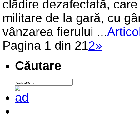
clădire dezafectată, care 
militare de la gară, cu g
vânzarea fierului ...
Artic
Pagina 1 din 2
1
2
»
Căutare