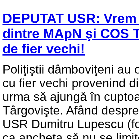
DEPUTAT USR: Vrem de
dintre MApN şi COS Tâ
de fier vechi!
Poliţiştii dâmboviţeni au 
cu fier vechi provenind di
urma să ajungă în cuptoa
Târgovişte. Afând despre
USR Dumitru Lupescu (fost
ca ancheta să nu se limit