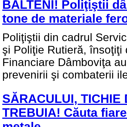
BĂLTENI! Poliţiştii d
tone de materiale fer
Poliţiştii din cadrul Serv
şi Poliţie Rutieră, însoţiţ
Financiare Dâmboviţa au 
prevenirii şi combaterii ileg
SĂRACULUI, TICHIE 
TREBUIA! Căuta fiare
metale