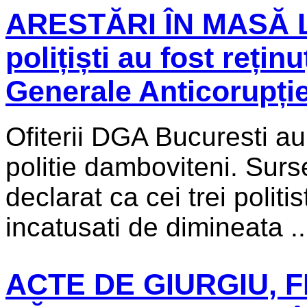
ARESTĂRI ÎN MASĂ L
polițiști au fost reținu
Generale Anticorupți
Ofiterii DGA Bucuresti au 
politie damboviteni. Surs
declarat ca cei trei politi
incatusati de dimineata ..
ACTE DE GIURGIU, 