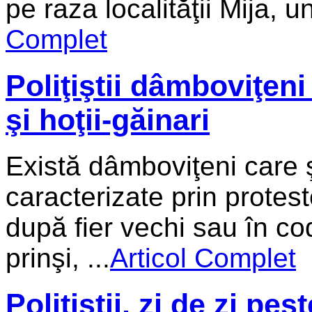
pe raza localităţii Mija, u
Complet
Poliţiştii dâmboviţeni
şi hoţii-găinari
Există dâmboviţeni care ş
caracterizate prin protes
după fier vechi sau în codr
prinşi, ...
Articol Complet
Poliţiştii, zi de zi pe