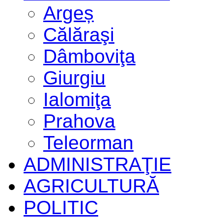
Argeș
Călăraşi
Dâmboviţa
Giurgiu
Ialomiţa
Prahova
Teleorman
ADMINISTRAŢIE
AGRICULTURĂ
POLITIC