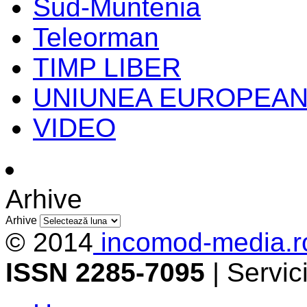
Sud-Muntenia
Teleorman
TIMP LIBER
UNIUNEA EUROPEA
VIDEO
Arhive
Arhive
© 2014
incomod-media.r
ISSN 2285-7095
| Servi