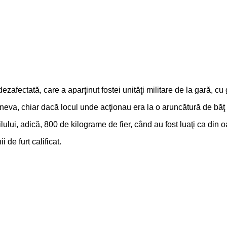
zafectată, care a aparţinut fostei unităţi militare de la gară, c
ă cineva, chiar dacă locul unde acţionau era la o aruncătură de
lului, adică, 800 de kilograme de fier, când au fost luaţi ca din 
 de furt calificat.