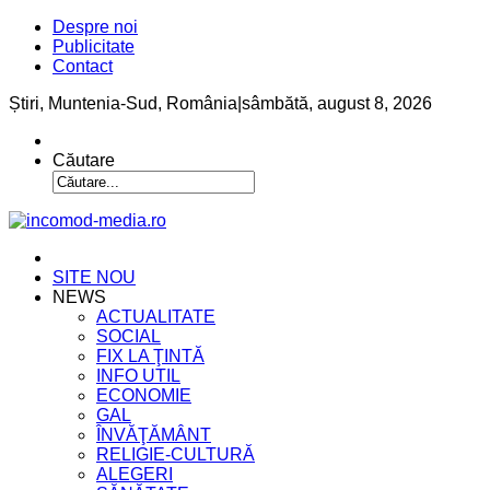
Despre noi
Publicitate
Contact
Știri, Muntenia-Sud, România
|
sâmbătă, august 8, 2026
Căutare
SITE NOU
NEWS
ACTUALITATE
SOCIAL
FIX LA ŢINTĂ
INFO UTIL
ECONOMIE
GAL
ÎNVĂŢĂMÂNT
RELIGIE-CULTURĂ
ALEGERI