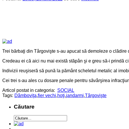
Trei bărbaţi din Târgovişte s-au apucat să demoleze o clădire de
Credeau ei că aici nu mai există stăpân şi e greu să-i prind
Indivizii reuşiseră să pună la pământ scheletul metalic al imobi
Cei trei s-au ales cu dosare penale pentru săvârşirea infracţiunii
Articol postat in categoria:
SOCIAL
Tags:
Dâmboviţa
,
fier vechi
,
hoţi
,
jandarmi
,
Târgovişte
Căutare