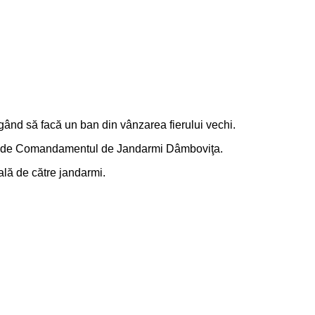
u gând să facă un ban din vânzarea fierului vechi.
 băţ de Comandamentul de Jandarmi Dâmboviţa.
oală de către jandarmi.