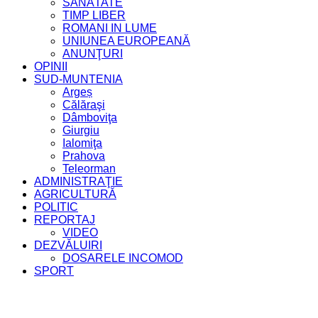
SĂNĂTATE
TIMP LIBER
ROMANI IN LUME
UNIUNEA EUROPEANĂ
ANUNŢURI
OPINII
SUD-MUNTENIA
Argeș
Călăraşi
Dâmboviţa
Giurgiu
Ialomiţa
Prahova
Teleorman
ADMINISTRAŢIE
AGRICULTURĂ
POLITIC
REPORTAJ
VIDEO
DEZVĂLUIRI
DOSARELE INCOMOD
SPORT