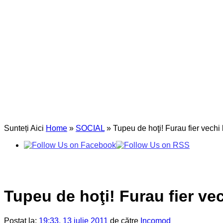
Sunteți Aici
Home
»
SOCIAL
»
Tupeu de hoţi! Furau fier vechi
Tupeu de hoţi! Furau fier ve
Postat la:
19:33, 13 iulie 2011
de către
Incomod