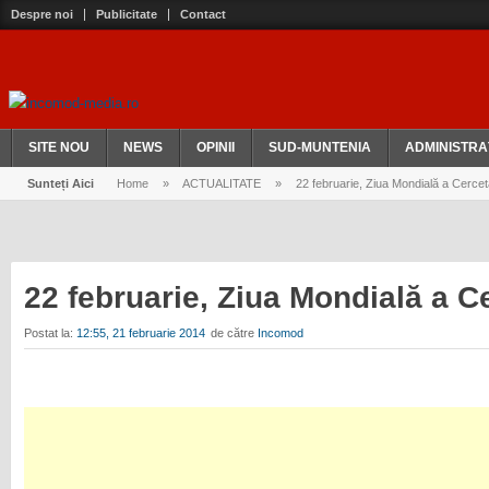
Despre noi
Publicitate
Contact
SITE NOU
NEWS
OPINII
SUD-MUNTENIA
ADMINISTRA
Sunteți Aici
Home
»
ACTUALITATE
»
22 februarie, Ziua Mondială a Cercet
22 februarie, Ziua Mondială a C
Postat la:
12:55, 21 februarie 2014
de către
Incomod