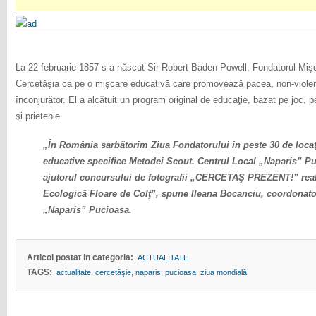
La 22 februarie 1857 s-a născut Sir Robert Baden Powell, Fondatorul Mişcă
Cercetăşia ca pe o mişcare educativă care promovează pacea, non-violenţ
înconjurător. El a alcătuit un program original de educaţie, bazat pe joc, 
şi prietenie.
„În România sarbătorim Ziua Fondatorului în peste 30 de locaţii 
educative specifice Metodei Scout.
Centrul Local „Naparis” Pu
ajutorul concursului de fotografii „CERCETAŞ PREZENT!” realiz
Ecologică Floare de Colţ”, spune Ileana Bocanciu, coordonato
„Naparis” Pucioasa.
Articol postat in categoria:
ACTUALITATE
TAGS:
actualitate
,
cercetăşie
,
naparis
,
pucioasa
,
ziua mondială