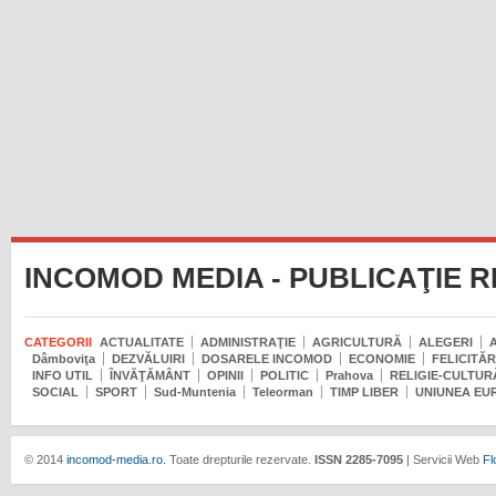
INCOMOD MEDIA - PUBLICAŢIE 
CATEGORII
ACTUALITATE
ADMINISTRAŢIE
AGRICULTURĂ
ALEGERI
Dâmboviţa
DEZVĂLUIRI
DOSARELE INCOMOD
ECONOMIE
FELICITĂR
INFO UTIL
ÎNVĂŢĂMÂNT
OPINII
POLITIC
Prahova
RELIGIE-CULTUR
SOCIAL
SPORT
Sud-Muntenia
Teleorman
TIMP LIBER
UNIUNEA EU
© 2014
incomod-media.ro.
Toate drepturile rezervate.
ISSN 2285-7095
| Servicii Web
Fl