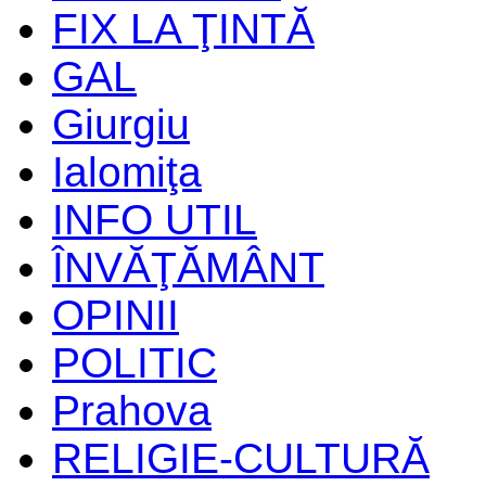
FIX LA ŢINTĂ
GAL
Giurgiu
Ialomiţa
INFO UTIL
ÎNVĂŢĂMÂNT
OPINII
POLITIC
Prahova
RELIGIE-CULTURĂ