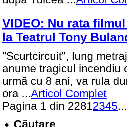
VIDEO: Nu rata filmul
la Teatrul Tony Bulan
"Scurtcircuit", lung metra
anume tragicul incendiu d
urmă cu 8 ani, va rula du
ora ...
Articol Complet
Pagina 1 din 228
1
2
3
4
5
...
Căutare