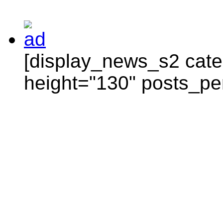
[display_news_s2 categ
height="130" posts_pe