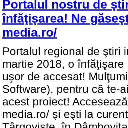
Portalul nostru de şti
înfăţişarea! Ne găseşt
media.ro/
Portalul regional de ştir
martie 2018, o înfăţişare
uşor de accesat! Mulţum
Software), pentru că te-ai 
acest proiect! Accesează
media.ro/ şi eşti la curen
Târgovişte, în Dâmboviţa