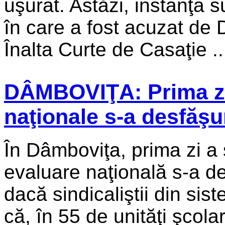
uşurat. Astăzi, instanţa 
în care a fost acuzat de 
Înalta Curte de Casaţie ..
DÂMBOVIŢA: Prima zi 
naţionale s-a desfăşu
În Dâmboviţa, prima zi a
evaluare naţională s-a de
dacă sindicaliştii din si
că, în 55 de unităţi şcolar