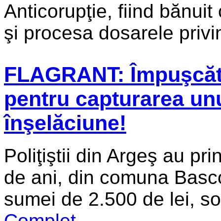
Anticorupţie, fiind bănuit
şi procesa dosarele privin
FLAGRANT: Împuşcătur
pentru capturarea unu
înşelăciune!
Poliţiştii din Argeş au pr
de ani, din comuna Basco
sumei de 2.500 de lei, soli
Complet