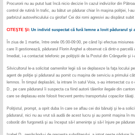
Procurorii nu au putut luat încă nicio decizie în cazul indivizilor din Pătr
control de rutină în trafic, au bătut un pădurar chiar în maşina poliţiei, l-a
parbrizul autovehiculului cu girofar! Cei doi romi agresivi au dispărut subit d
CITEŞTE ŞI:
Un individ suspectat că fură lemne a lovit pădurarul şi a
În ziua de 1 martie, între orele 05:00-09:00, pe când îşi efectua misiunea d
care îl gestionează, pădurarul Florin Anghel a observat că dintr-o parcelă au
Imediat, i-a contactat telefonic pe poliţiştii de la Postul din Crângurile şi
Silvicultorul le-a solicitat oamenilor legii să se deplaseze la faţa locului pe
agent de poliţie şi pădurarul au pornit cu maşina de serviciu a primului c
lemnos. În timpul deplasării, la intrare în satul Voia, s-au intersectat cu o 
D., pe care pădurarul îi suspecta ca fiind autorii tăierilor ilegale din cant
care se deplasau este folosit frecvent pentru transportului copacilor tăiaţi.
Poliţistul, prompt, a oprit duba în care se aflau cei doi bănuiţi şi le-a solic
pădurarul, nici nu au vrut să audă de acest lucru şi au pornit maşina în ma
coborât din furgonetă şi au început să-l ameninţe şi să-l înjure pe pădurar
Izabel D., nepăsându-i de prezenţa subofiţerului, a intrat peste pădurar în