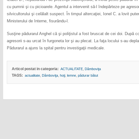
cu pumnii şi cu picioarele. Agentul a intervenit să-l îndepărteze pe agresor
silvicultorului şi celălalt suspect. În timpul altercaţiei, Ionel C. a lovit pu
Ministerului de Interne, fisurându-l.
Susţine pădurarul Anghel că şi poliţistul a fost bruscat de cei doi. După 
agresorii s-au urcat în furgoneta lor şi au plecat. La faţa locului s-au depl
Pădurarul a ajuns la spital pentru investigaţii medicale.
Articol postat in categoria:
ACTUALITATE
,
Dâmboviţa
TAGS:
actualitate
,
Dâmboviţa
,
hoţi
,
lemne
,
pădurar bătut