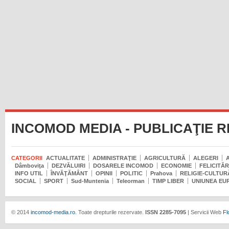
INCOMOD MEDIA - PUBLICAŢIE 
CATEGORII
ACTUALITATE
ADMINISTRAŢIE
AGRICULTURĂ
ALEGERI
Dâmboviţa
DEZVĂLUIRI
DOSARELE INCOMOD
ECONOMIE
FELICITĂR
INFO UTIL
ÎNVĂŢĂMÂNT
OPINII
POLITIC
Prahova
RELIGIE-CULTUR
SOCIAL
SPORT
Sud-Muntenia
Teleorman
TIMP LIBER
UNIUNEA EU
© 2014
incomod-media.ro.
Toate drepturile rezervate.
ISSN 2285-7095
| Servicii Web
Fl