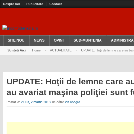
Despre noi
Publicitate
Contact
SITE NOU
NEWS
OPINII
SUD-MUNTENIA
ADMINISTRA
Sunteți Aici
Home
»
ACTUALITATE
»
UPDATE: Hoţii de lemne care au bătut p
UPDATE: Hoţii de lemne care au
au avariat maşina poliţiei sunt f
Postat la:
21:03, 2 martie 2018
de către
ion obagila