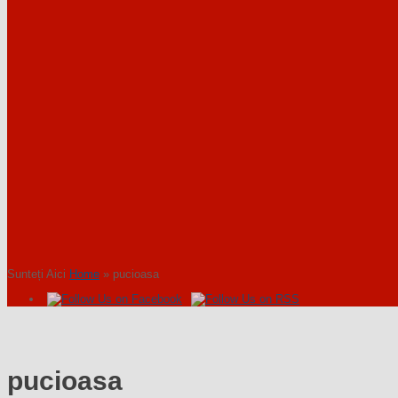
Sunteți Aici
Home
»
pucioasa
pucioasa