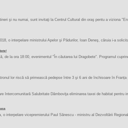
, tineri şi nu numai, sunt invitaţi la Centrul Cultural din oraş pentu a viziona 
 o interpelare ministrului Apelor şi Pădurilor, Ioan Deneş, căruia i-a solicita
bete!
 de la ora 18:00, evenimentul "În căutarea lui Dragobete". Programul cuprinde
onul lor riscă să primească pedepse între 3 şi 6 ani de închisoare în Franța p
e Intercomunitară Salubritate Dâmboviţa eliminarea taxei de habitat pentru imob
oasa
nterpelare vicepremierului Paul Sănescu - ministru al Dezvoltării Regionale, 