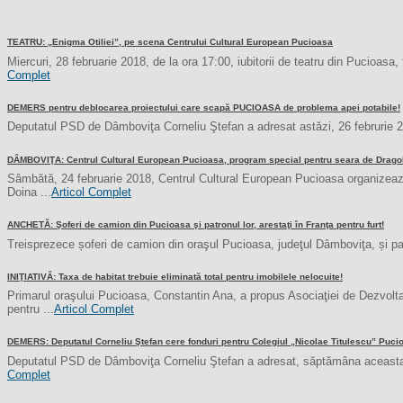
TEATRU: „Enigma Otiliei”, pe scena Centrului Cultural European Pucioasa
Miercuri, 28 februarie 2018, de la ora 17:00, iubitorii de teatru din Pucioasa
Complet
DEMERS pentru deblocarea proiectului care scapă PUCIOASA de problema apei potabile!
Deputatul PSD de Dâmboviţa Corneliu Ştefan a adresat astăzi, 26 februrie 2018,
DÂMBOVIŢA: Centrul Cultural European Pucioasa, program special pentru seara de Drago
Sâmbătă, 24 februarie 2018, Centrul Cultural European Pucioasa organizează,
Doina ...
Articol Complet
ANCHETĂ: Şoferi de camion din Pucioasa şi patronul lor, arestaţi în Franţa pentru furt!
Treisprezece șoferi de camion din oraşul Pucioasa, judeţul Dâmboviţa, și patr
INIŢIATIVĂ: Taxa de habitat trebuie eliminată total pentru imobilele nelocuite!
Primarul oraşului Pucioasa, Constantin Ana, a propus Asociaţiei de Dezvoltar
pentru ...
Articol Complet
DEMERS: Deputatul Corneliu Ştefan cere fonduri pentru Colegiul „Nicolae Titulescu” Puci
Deputatul PSD de Dâmboviţa Corneliu Ştefan a adresat, săptămâna aceasta, o i
Complet