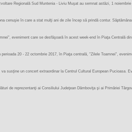
zvoltare Regională Sud Muntenia - Liviu Muşat au semnat astăzi, 1 noiembrie 20
na cenuşie în care a stat mulţi ani de zile încep să prindă contur. Săptămâna
oamnei", eveniment care se desfăşoară în acest week-end în Piaţa Centrală din
 perioada 20 - 22 octombrie 2017, în Piaţa centrală, "Zilele Toamnei", evenime
va susţine un concert extraordinar la Centrul Cultural European Pucioasa. Even
turi de reprezentanţi ai Consiliului Judeţean Dâmboviţa şi ai Primăriei Târgovi