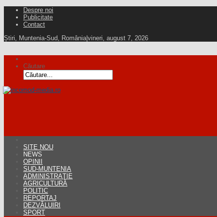
Despre noi
Publicitate
Contact
Știri, Muntenia-Sud, România
|
vineri, august 7, 2026
Căutare
SITE NOU
NEWS
OPINII
SUD-MUNTENIA
ADMINISTRAŢIE
AGRICULTURĂ
POLITIC
REPORTAJ
DEZVĂLUIRI
SPORT