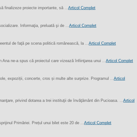
să finalizeze proiecte importante, să ...
Articol Complet
cializare. Informaţia, preluată şi de ...
Articol Complet
entul de faţă pe scena politică românească, la ...
Articol Complet
 Ana ne-a spus că proiectul care vizează înfiinţarea unui ...
Articol Complet
le, expoziții, concerte, cros și multe alte surprize. Programul ...
Articol
nţare, privind dotarea a trei instituţii de învăţământ din Pucioasa. ...
Articol
jinul Primăriei. Prețul unui bilet este 20 de ...
Articol Complet