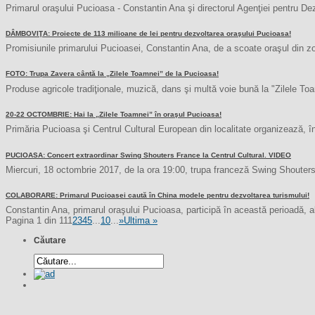
Primarul oraşului Pucioasa - Constantin Ana şi directorul Agenţiei pentru De
DÂMBOVIŢA: Proiecte de 113 milioane de lei pentru dezvoltarea oraşului Pucioasa!
Promisiunile primarului Pucioasei, Constantin Ana, de a scoate oraşul din zo
FOTO: Trupa Zavera cântă la „Zilele Toamnei” de la Pucioasa!
Produse agricole tradiţionale, muzică, dans şi multă voie bună la "Zilele T
20-22 OCTOMBRIE: Hai la „Zilele Toamnei” în oraşul Pucioasa!
Primăria Pucioasa şi Centrul Cultural European din localitate organizează, în
PUCIOASA: Concert extraordinar Swing Shouters France la Centrul Cultural. VIDEO
Miercuri, 18 octombrie 2017, de la ora 19:00, trupa franceză Swing Shouters 
COLABORARE: Primarul Pucioasei caută în China modele pentru dezvoltarea turismului!
Constantin Ana, primarul oraşului Pucioasa, participă în această perioadă, ală
Pagina 1 din 11
1
2
3
4
5
...
10
...
»
Ultima »
Căutare