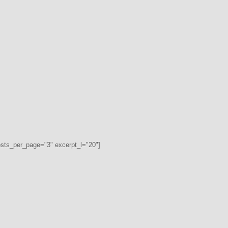
osts_per_page="3" excerpt_l="20"]