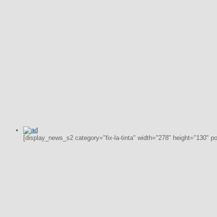
[display_news_s2 category="fix-la-tinta" width="278" height="130" p