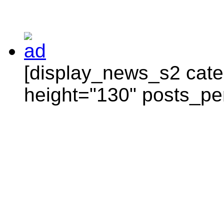
[display_news_s2 categ
height="130" posts_pe