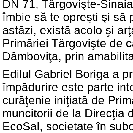
DN 71, Târgovişte-Sinaia,
îmbie să te opreşti şi să
astăzi, există acolo şi arţ
Primăriei Târgovişte de că
Dâmboviţa, prin amabilita
Edilul Gabriel Boriga a p
împădurire este parte in
curăţenie iniţiată de Prim
muncitorii de la Direcţia 
EcoSal, societate în subo