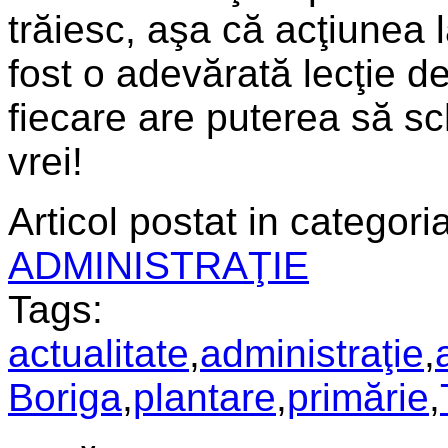
trăiesc, aşa că acţiunea l
fost o adevărată lecţie de
fiecare are puterea să s
vrei!
Articol postat in categoria
ADMINISTRAŢIE
Tags:
actualitate
,
administraţie
,
Boriga
,
plantare
,
primărie
,