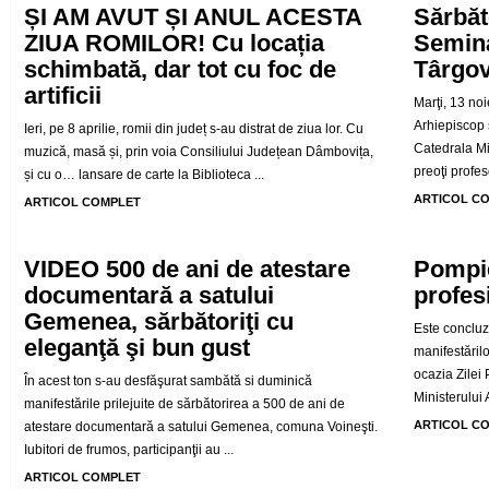
ȘI AM AVUT ȘI ANUL ACESTA
Sărbăt
ZIUA ROMILOR! Cu locația
Semina
schimbată, dar tot cu foc de
Târgov
artificii
Marţi, 13 noi
Arhiepiscop ş
Ieri, pe 8 aprilie, romii din județ s-au distrat de ziua lor. Cu
Catedrala Mi
muzică, masă și, prin voia Consiliului Județean Dâmbovița,
preoţi profes
și cu o… lansare de carte la Biblioteca ...
ARTICOL C
ARTICOL COMPLET
VIDEO 500 de ani de atestare
Pompie
documentară a satului
profes
Gemenea, sărbătoriţi cu
Este concluz
eleganţă şi bun gust
manifestărilo
ocazia Zilei
În acest ton s-au desfăşurat sambătă si duminică
Ministerului A
manifestările prilejuite de sărbătorirea a 500 de ani de
ARTICOL C
atestare documentară a satului Gemenea, comuna Voineşti.
Iubitori de frumos, participanţii au ...
ARTICOL COMPLET