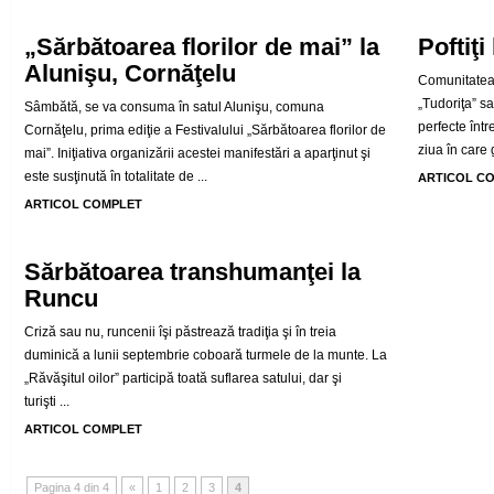
„Sărbătoarea florilor de mai” la
Poftiţi
Alunişu, Cornăţelu
Comunitatea 
„Tudoriţa” sa
Sâmbătă, se va consuma în satul Alunişu, comuna
perfecte într
Cornăţelu, prima ediţie a Festivalului „Sărbătoarea florilor de
ziua în care g
mai”. Iniţiativa organizării acestei manifestări a aparţinut şi
este susţinută în totalitate de ...
ARTICOL C
ARTICOL COMPLET
Sărbătoarea transhumanţei la
Runcu
Criză sau nu, runcenii îşi păstrează tradiţia şi în treia
duminică a lunii septembrie coboară turmele de la munte. La
„Răvăşitul oilor” participă toată suflarea satului, dar şi
turişti ...
ARTICOL COMPLET
Pagina 4 din 4
«
1
2
3
4