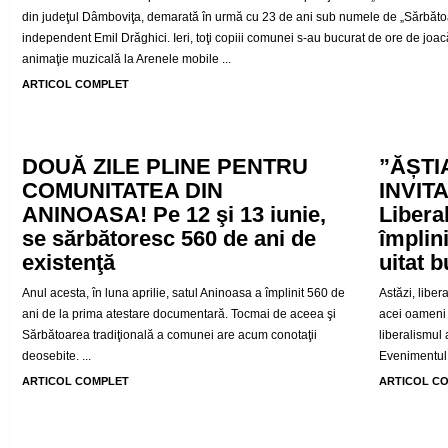
din judeţul Dâmboviţa, demarată în urmă cu 23 de ani sub numele de „Sărbătoarea
independent Emil Drăghici. Ieri, toţi copiii comunei s-au bucurat de ore de joacă
animaţie muzicală la Arenele mobile ...
ARTICOL COMPLET
DOUĂ ZILE PLINE PENTRU
”ĂȘTI
COMUNITATEA DIN
INVITA
ANINOASA! Pe 12 şi 13 iunie,
Libera
se sărbătoresc 560 de ani de
împlini
existenţă
uitat 
Anul acesta, în luna aprilie, satul Aninoasa a împlinit 560 de
Astăzi, liber
ani de la prima atestare documentară. Tocmai de aceea şi
acei oameni 
Sărbătoarea tradiţională a comunei are acum conotaţii
liberalismul
deosebite. ...
Evenimentul, 
ARTICOL COMPLET
ARTICOL C