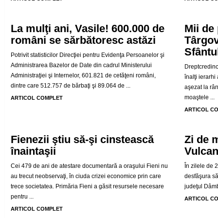
La mulţi ani, Vasile! 600.000 de
Mii de 
români se sărbătoresc astăzi
Târgov
Sfântu
Potrivit statisticilor Direcţiei pentru Evidenţa Persoanelor şi
Administrarea Bazelor de Date din cadrul Ministerului
Dreptcredinci
Administraţiei şi Internelor, 601.821 de cetăţeni români,
înalţi ierarh
dintre care 512.757 de bărbaţi şi 89.064 de ...
aşezat la râ
moaştele ...
ARTICOL COMPLET
ARTICOL C
Fienezii ştiu să-şi cinstească
Zi de 
înaintaşii
Vulcan
Cei 479 de ani de atestare documentară a oraşului Fieni nu
În zilele de
au trecut neobservaţi, în ciuda crizei economice prin care
desfăşura să
trece societatea. Primăria Fieni a găsit resursele necesare
judeţul Dâmbo
pentru ...
ARTICOL C
ARTICOL COMPLET