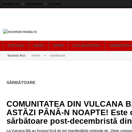
Despre noi
Publicitate
Contact
SITE NOU
NEWS
OPINII
SUD-MUNTENIA
ADMINISTRA
Sunteți Aici
Home
»
sărbătoare
SĂRBĂTOARE
COMUNITATEA DIN VULCANA B
ASTĂZI PÂNĂ-N NOAPTE! Este c
sărbătoare post-decembristă di
La Vulcana Băi au început încă de ieri manifestările prilejuite de „Zilele com