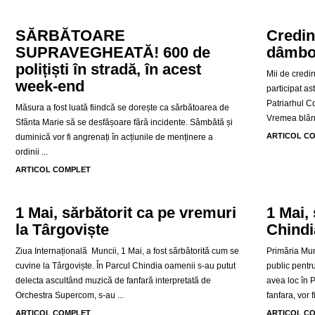
SĂRBĂTOARE
Credin
SUPRAVEGHEATĂ! 600 de
dâmbov
polițiști în stradă, în acest
Mii de credin
week-end
participat as
Patriarhul Co
Măsura a fost luată fiindcă se dorește ca sărbătoarea de
Vremea blând
Sfânta Marie să se desfășoare fără incidente. Sâmbătă și
ARTICOL C
duminică vor fi angrenați în acțiunile de menținere a
ordinii ...
ARTICOL COMPLET
1 Mai, sărbătorit ca pe vremuri
1 Mai, 
la Târgoviște
Chindi
Ziua Internațională Muncii, 1 Mai, a fost sărbătorită cum se
Primăria Mun
cuvine la Târgoviște. În Parcul Chindia oamenii s-au putut
public pentr
delecta ascultând muzică de fanfară interpretată de
avea loc în 
Orchestra Supercom, s-au ...
fanfara, vor fi 
ARTICOL COMPLET
ARTICOL C