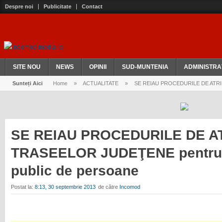
Despre noi
Publicitate
Contact
SITE NOU
NEWS
OPINII
SUD-MUNTENIA
ADMINISTRA
Sunteți Aici
Home
»
ACTUALITATE
»
SE REIAU PROCEDURILE DE ATRIBUI
SE REIAU PROCEDURILE DE A
TRASEELOR JUDEŢENE pentru tr
public de persoane
Postat la:
8:13, 30 septembrie 2013
de către
Incomod