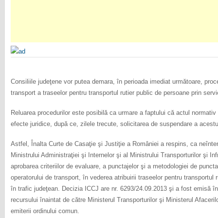
Consiliile judeţene vor putea demara, în perioada imediat următoare, proced
transport a traseelor pentru transportul rutier public de persoane prin servic
Reluarea procedurilor este posibilă ca urmare a faptului că actul normativ c
efecte juridice, după ce, zilele trecute, solicitarea de suspendare a acestu
Astfel, Înalta Curte de Casaţie şi Justiţie a României a respins, ca neînt
Ministrului Administraţiei şi Internelor şi al Ministrului Transporturilor şi In
aprobarea criteriilor de evaluare, a punctajelor şi a metodologiei de punctar
operatorului de transport, în vederea atribuirii traseelor pentru transportul 
în trafic judeţean. Decizia ICCJ are nr. 6293/24.09.2013 şi a fost emisă 
recursului înaintat de către Ministerul Transporturilor şi Ministerul Afaceri
emiterii ordinului comun.