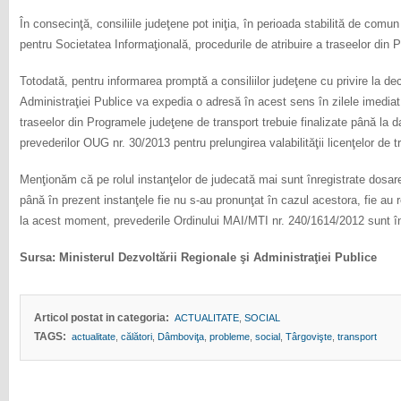
În consecinţă, consiliile judeţene pot iniţia, în perioada stabilită de co
pentru Societatea Informaţională, procedurile de atribuire a traseelor din 
Totodată, pentru informarea promptă a consiliilor judeţene cu privire la de
Administraţiei Publice va expedia o adresă în acest sens în zilele imediat
traseelor din Programele judeţene de transport trebuie finalizate până la
prevederilor OUG nr. 30/2013 pentru prelungirea valabilităţii licenţelor de 
Menţionăm că pe rolul instanţelor de judecată mai sunt înregistrate dosar
până în prezent instanţele fie nu s-au pronunţat în cazul acestora, fie au 
la acest moment, prevederile Ordinului MAI/MTI nr. 240/1614/2012 sunt în
Sursa: Ministerul Dezvoltării Regionale şi Administraţiei Publice
Articol postat in categoria:
ACTUALITATE
,
SOCIAL
TAGS:
actualitate
,
călători
,
Dâmboviţa
,
probleme
,
social
,
Târgovişte
,
transport