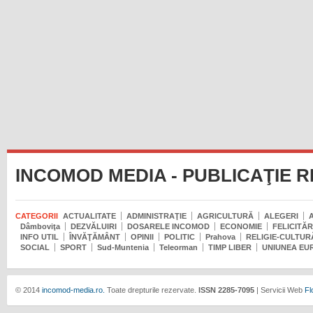
INCOMOD MEDIA - PUBLICAŢIE 
CATEGORII
ACTUALITATE
ADMINISTRAŢIE
AGRICULTURĂ
ALEGERI
Dâmboviţa
DEZVĂLUIRI
DOSARELE INCOMOD
ECONOMIE
FELICITĂR
INFO UTIL
ÎNVĂŢĂMÂNT
OPINII
POLITIC
Prahova
RELIGIE-CULTUR
SOCIAL
SPORT
Sud-Muntenia
Teleorman
TIMP LIBER
UNIUNEA EU
© 2014
incomod-media.ro.
Toate drepturile rezervate.
ISSN 2285-7095
| Servicii Web
Fl