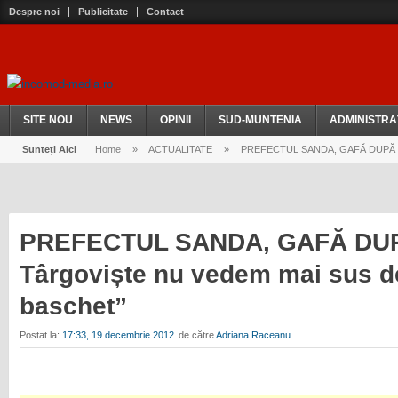
Despre noi
Publicitate
Contact
SITE NOU
NEWS
OPINII
SUD-MUNTENIA
ADMINISTRA
Sunteți Aici
Home
»
ACTUALITATE
»
PREFECTUL SANDA, GAFĂ DUPĂ GAFĂ
PREFECTUL SANDA, GAFĂ DUP
Târgoviște nu vedem mai sus d
baschet”
Postat la:
17:33, 19 decembrie 2012
de către
Adriana Raceanu