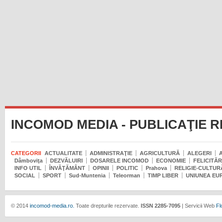
INCOMOD MEDIA - PUBLICAŢIE 
CATEGORII
ACTUALITATE
ADMINISTRAŢIE
AGRICULTURĂ
ALEGERI
Dâmboviţa
DEZVĂLUIRI
DOSARELE INCOMOD
ECONOMIE
FELICITĂR
INFO UTIL
ÎNVĂŢĂMÂNT
OPINII
POLITIC
Prahova
RELIGIE-CULTUR
SOCIAL
SPORT
Sud-Muntenia
Teleorman
TIMP LIBER
UNIUNEA EU
© 2014
incomod-media.ro.
Toate drepturile rezervate.
ISSN 2285-7095
| Servicii Web
Fl