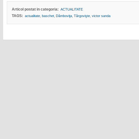
Articol postat in categoria:
ACTUALITATE
TAGS:
actualitate
,
baschet
,
Dâmboviţa
,
Târgovişte
,
victor sanda