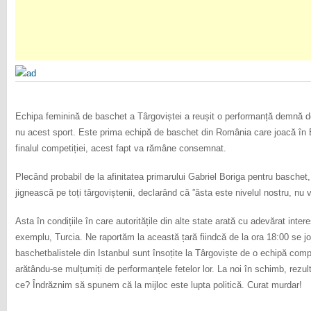
Echipa feminină de baschet a Târgoviștei a reușit o performanță demnă de 
nu acest sport. Este prima echipă de baschet din România care joacă în Euro
finalul competiției, acest fapt va rămâne consemnat.
Plecând probabil de la afinitatea primarului Gabriel Boriga pentru baschet,
jignească pe toți târgoviștenii, declarând că ”ăsta este nivelul nostru, n
Asta în condițiile în care autoritățile din alte state arată cu adevărat inter
exemplu, Turcia. Ne raportăm la această țară fiindcă de la ora 18:00 se j
baschetbalistele din Istanbul sunt însoțite la Târgoviște de o echipă complet
arătându-se mulțumiți de performanțele fetelor lor. La noi în schimb, rezul
ce? Îndrăznim să spunem că la mijloc este lupta politică. Curat murdar!