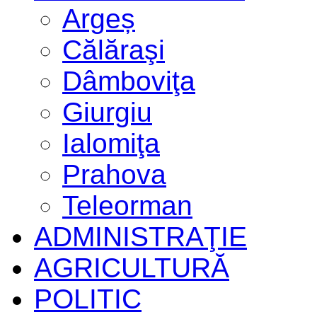
Argeș
Călăraşi
Dâmboviţa
Giurgiu
Ialomiţa
Prahova
Teleorman
ADMINISTRAŢIE
AGRICULTURĂ
POLITIC