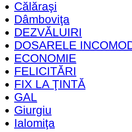
Călăraşi
Dâmboviţa
DEZVĂLUIRI
DOSARELE INCOMO
ECONOMIE
FELICITĂRI
FIX LA ŢINTĂ
GAL
Giurgiu
Ialomiţa