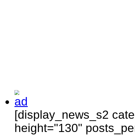
[display_news_s2 categ
height="130" posts_pe