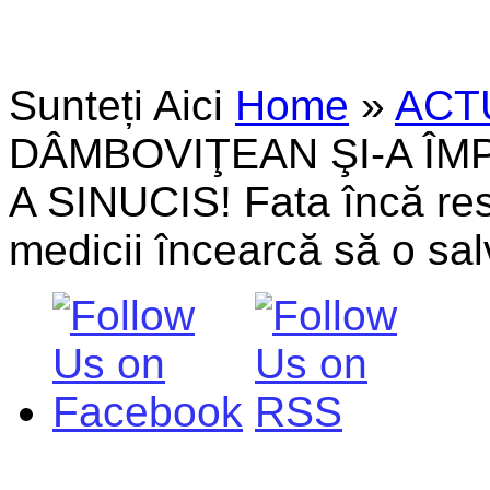
Sunteți Aici
Home
»
ACT
DÂMBOVIŢEAN ŞI-A ÎMP
A SINUCIS! Fata încă resp
medicii încearcă să o sa