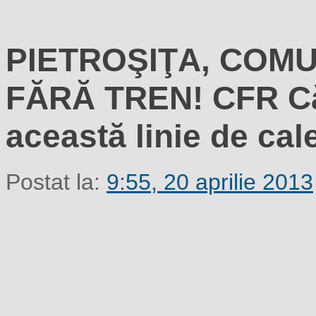
PIETROŞIŢA, COM
FĂRĂ TREN! CFR Căl
această linie de cal
Postat la:
9:55, 20 aprilie 2013