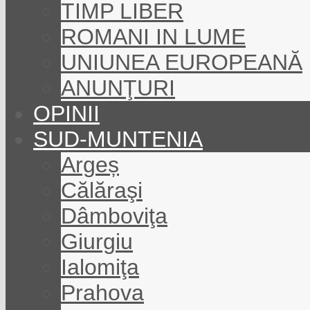
TIMP LIBER
ROMANI IN LUME
UNIUNEA EUROPEANĂ
ANUNŢURI
OPINII
SUD-MUNTENIA
Argeș
Călăraşi
Dâmboviţa
Giurgiu
Ialomiţa
Prahova