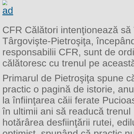
CFR Călători intenţionează să î
Târgovişte-Pietroşiţa, începân
responsabilii CFR, sunt de ord
călătoresc cu trenul pe această
Primarul de Pietroşiţa spune c
practic o pagină de istorie, an
la înfiinţarea căii ferate Pucio
în ultimii ani să readucă trenul
hotărârea desfiinţării rutei, e
optimist, spunând că practic n