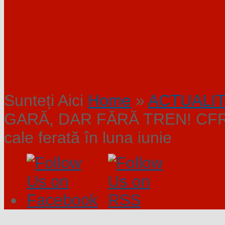
Sunteți Aici
Home
»
ACTUALI
GARĂ, DAR FĂRĂ TREN! CFR Căl
cale ferată în luna iunie