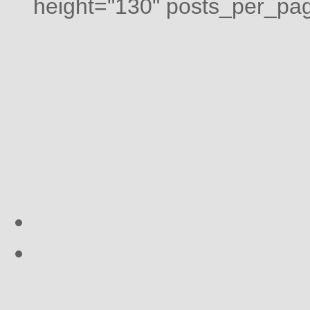
height="130" posts_per_pag