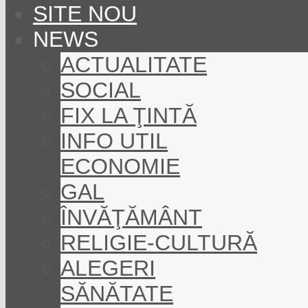
SITE NOU
NEWS
ACTUALITATE
SOCIAL
FIX LA ŢINTĂ
INFO UTIL
ECONOMIE
GAL
ÎNVĂŢĂMÂNT
RELIGIE-CULTURĂ
ALEGERI
SĂNĂTATE