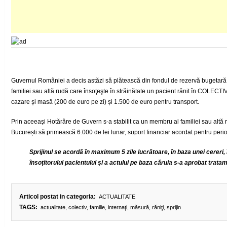
Guvernul României a decis astăzi să plătească din fondul de rezervă bugetar
familiei sau altă rudă care însoţeşte în străinătate un pacient rănit în COLECT
cazare și masă (200 de euro pe zi) și 1.500 de euro pentru transport.
Prin aceeaşi Hotărâre de Guvern s-a stabilit ca un membru al familiei sau altă r
București să primească 6.000 de lei lunar, suport financiar acordat pentru perioa
Sprijinul se acordă în maximum 5 zile lucrătoare, în baza unei cereri, î
însoțitorului pacientului și a actului pe baza căruia s-a aprobat tratam
Articol postat in categoria:
ACTUALITATE
TAGS:
actualitate
,
colectiv
,
familie
,
internaţi
,
măsură
,
răniţi
,
sprijin