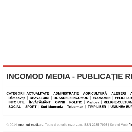
INCOMOD MEDIA - PUBLICAŢIE 
CATEGORII
ACTUALITATE
ADMINISTRAŢIE
AGRICULTURĂ
ALEGERI
Dâmboviţa
DEZVĂLUIRI
DOSARELE INCOMOD
ECONOMIE
FELICITĂR
INFO UTIL
ÎNVĂŢĂMÂNT
OPINII
POLITIC
Prahova
RELIGIE-CULTUR
SOCIAL
SPORT
Sud-Muntenia
Teleorman
TIMP LIBER
UNIUNEA EU
© 2014
incomod-media.ro.
Toate drepturile rezervate.
ISSN 2285-7095
| Servicii Web
Fl