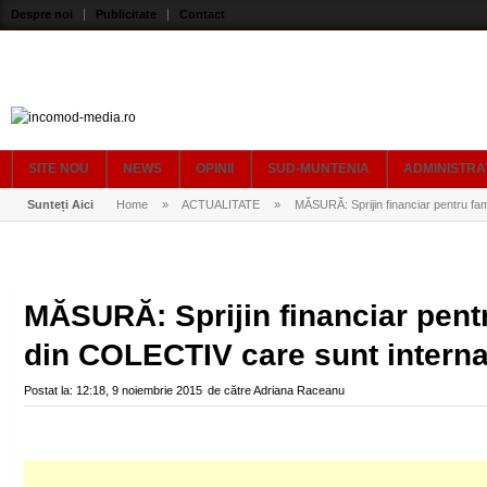
Despre noi
Publicitate
Contact
SITE NOU
NEWS
OPINII
SUD-MUNTENIA
ADMINISTRA
Sunteți Aici
Home
»
ACTUALITATE
»
MĂSURĂ: Sprijin financiar pentru famil
MĂSURĂ: Sprijin financiar pentru
din COLECTIV care sunt interna
Postat la:
12:18, 9 noiembrie 2015
de către
Adriana Raceanu