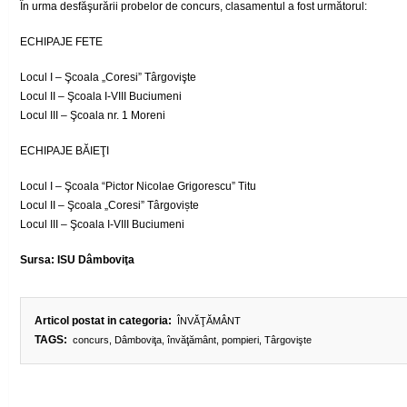
În urma desfăşurării probelor de concurs, clasamentul a fost următorul:
ECHIPAJE FETE
Locul I – Şcoala „Coresi” Târgovişte
Locul II – Şcoala I-VIII Buciumeni
Locul III – Şcoala nr. 1 Moreni
ECHIPAJE BĂIEŢI
Locul I – Şcoala “Pictor Nicolae Grigorescu” Titu
Locul II – Şcoala „Coresi” Târgoviște
Locul III – Şcoala I-VIII Buciumeni
Sursa: ISU Dâmboviţa
Articol postat in categoria:
ÎNVĂŢĂMÂNT
TAGS:
concurs
,
Dâmboviţa
,
învăţământ
,
pompieri
,
Târgovişte