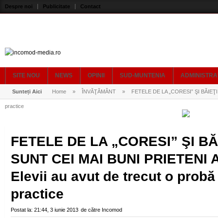
Despre noi
Publicitate
Contact
SITE NOU
NEWS
OPINII
SUD-MUNTENIA
ADMINISTRA
Sunteți Aici
Home
»
ÎNVĂŢĂMÂNT
»
FETELE DE LA „CORESI” ŞI BĂIEŢII 
practice
FETELE DE LA „CORESI” ŞI BĂI
SUNT CEI MAI BUNI PRIETENI 
Elevii au avut de trecut o probă
practice
Postat la:
21:44, 3 iunie 2013
de către
Incomod