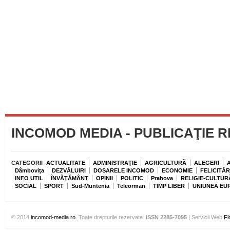
INCOMOD MEDIA - PUBLICAŢIE 
CATEGORII
ACTUALITATE
ADMINISTRAŢIE
AGRICULTURĂ
ALEGERI
Dâmboviţa
DEZVĂLUIRI
DOSARELE INCOMOD
ECONOMIE
FELICITĂR
INFO UTIL
ÎNVĂŢĂMÂNT
OPINII
POLITIC
Prahova
RELIGIE-CULTUR
SOCIAL
SPORT
Sud-Muntenia
Teleorman
TIMP LIBER
UNIUNEA EU
© 2014
incomod-media.ro.
Toate drepturile rezervate.
ISSN 2285-7095
| Servicii Web
Fl