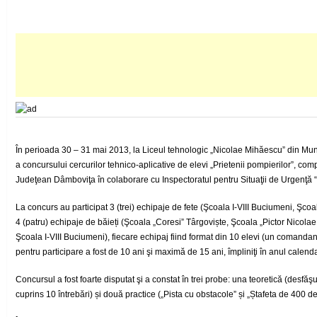
În perioada 30 – 31 mai 2013, la Liceul tehnologic „Nicolae Mihăescu” din Mun
a concursului cercurilor tehnico-aplicative de elevi „Prietenii pompierilor”, com
Judeţean Dâmboviţa în colaborare cu Inspectoratul pentru Situaţii de Urgenţă 
La concurs au participat 3 (trei) echipaje de fete (Şcoala I-VIII Buciumeni, Şcoa
4 (patru) echipaje de băieți (Şcoala „Coresi” Târgoviște, Şcoala „Pictor Nicolae G
Şcoala I-VIII Buciumeni), fiecare echipaj fiind format din 10 elevi (un comandan
pentru participare a fost de 10 ani şi maximă de 15 ani, împliniţi în anul calenda
Concursul a fost foarte disputat şi a constat în trei probe: una teoretică (desfăş
cuprins 10 întrebări) și două practice („Pista cu obstacole” și „Ștafeta de 400 de