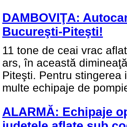
DAMBOVIŢA: Autocami
Bucureşti-Piteşti!
11 tone de ceai vrac afla
ars, în această dimineaţă
Piteşti. Pentru stingerea 
multe echipaje de pompier
ALARMĂ: Echipaje ope
judeţele aflate sub co