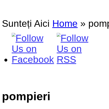
Sunteți Aici
Home
»
pomp
pompieri