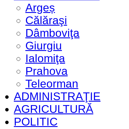
Argeș
Călăraşi
Dâmboviţa
Giurgiu
Ialomiţa
Prahova
Teleorman
ADMINISTRAŢIE
AGRICULTURĂ
POLITIC