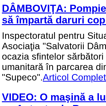
DÂMBOVIŢA: Pompierii
să împartă daruri copi
Inspectoratul pentru Situ
Asociaţia "Salvatorii Dâm
ocazia sfintelor sărbător
umanitară în parcarea di
"Supeco".
Articol Complet
VIDEO: O maşină a lua