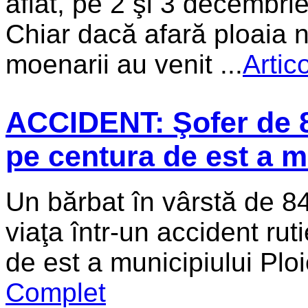
aflat, pe 2 şi 3 decembrie
Chiar dacă afară ploaia nu
moenarii au venit ...
Artic
ACCIDENT: Şofer de 84
pe centura de est a mu
Un bărbat în vârstă de 84
viaţa într-un accident rut
de est a municipiului Ploi
Complet