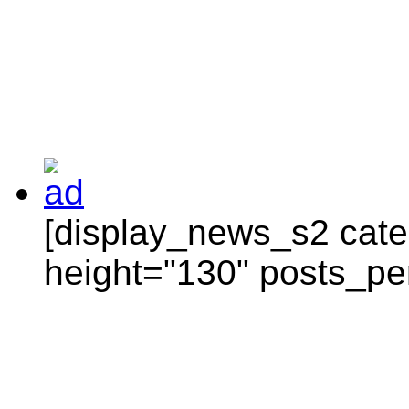
[display_news_s2 categ
height="130" posts_pe