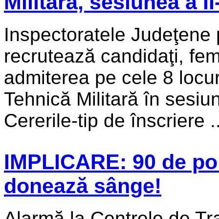
Militară, sesiunea a I
Inspectoratele Judeţene 
recrutează candidaţi, fem
admiterea pe cele 8 locur
Tehnică Militară în sesi
Cererile-tip de înscriere ..
IMPLICARE: 90 de pom
donează sânge!
Alarmă la Centrele de Tra