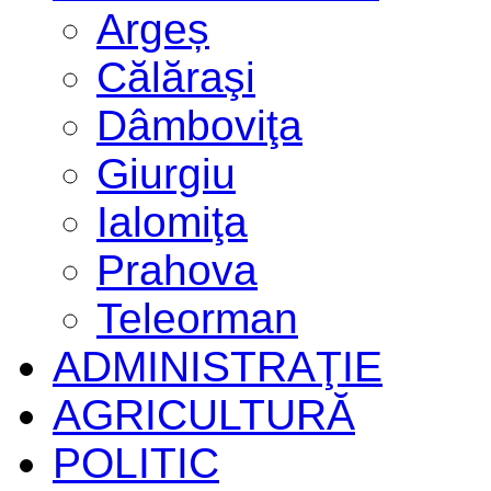
Argeș
Călăraşi
Dâmboviţa
Giurgiu
Ialomiţa
Prahova
Teleorman
ADMINISTRAŢIE
AGRICULTURĂ
POLITIC