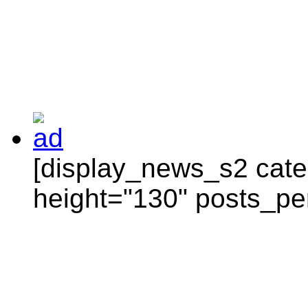
[display_news_s2 categ
height="130" posts_pe