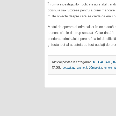
În urma investigațiilor, polițiștii au stabilit și
obișnuia să-i viziteze pentru a primi mâncare
multe obiecte despre care se crede că erau pă
Modul de operare al criminalilor în cele două 
aruncat părțile din trup separat. Chiar dacă în
prinderea criminalului pare a fi la fel de difici
și fostul soț al acesteia au fost audiați de pro
Articol postat in categoria:
ACTUALITATE
,
A
TAGS:
actualitate
,
anchetă
,
Dâmboviţa
,
femeie mut