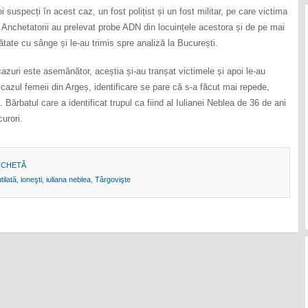
 doi suspecți în acest caz, un fost polițist și un fost militar, pe care victima
. Anchetatorii au prelevat probe ADN din locuințele acestora și de pe mai
tate cu sânge și le-au trimis spre analiză la București.
cazuri este asemănător, aceștia și-au tranșat victimele și apoi le-au
 cazul femeii din Argeș, identificare se pare că s-a făcut mai repede,
lă. Bărbatul care a identificat trupul ca fiind al Iulianei Neblea de 36 de ani
curori.
NCHETĂ
ilată
,
ioneşti
,
iuliana neblea
,
Târgovişte