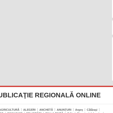
UBLICAŢIE REGIONALĂ ONLINE
AGRICULTURĂ
ALEGERI
ANCHETĂ
ANUNŢURI
Argeș
Călăraşi