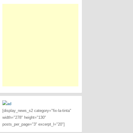
[display_news_s2 category="fix-la-tinta"
width="278" height="130"
posts_per_page="3" excerpt_l="20"]