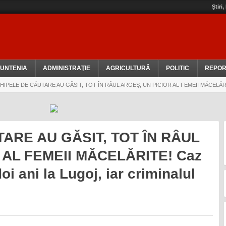
Știri
UNTENIA
ADMINISTRAŢIE
AGRICULTURĂ
POLITIC
REPOR
IPELE DE CĂUTARE AU GĂSIT, TOT ÎN RÂUL ARGEŞ, UN PICIOR AL FEMEII MĂCELĂRITE! Caz 
ARE AU GĂSIT, TOT ÎN RÂUL
 AL FEMEII MĂCELĂRITE! Caz
oi ani la Lugoj, iar criminalul