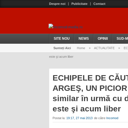
Despre noi
Publicitate
Contact
SITE NOU
NEWS
OPINII
SUD-M
Sunteți Aici
Home
»
ACTUALITATE
»
ECH
este şi acum liber
ECHIPELE DE CĂUT
ARGEŞ, UN PICIOR
similar în urmă cu d
este şi acum liber
Postat la:
19:17, 27 mai 2013
de către
Incomod