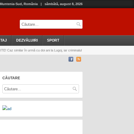
, Muntenia-Sud, România
|
sâmbătă, august 8, 2026
TAJ
DEZVĂLUIRI
SPORT
similar în urmă cu doi ani la Lugoj, iar criminalul
CĂUTARE