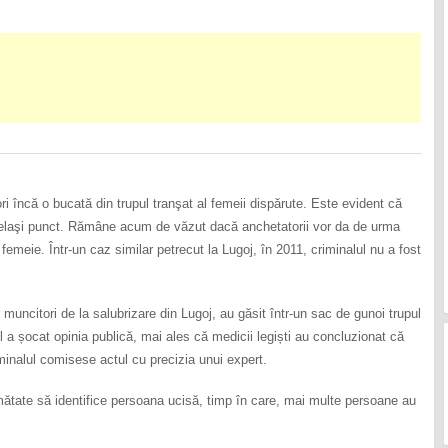
ri încă o bucată din trupul tranşat al femeii dispărute. Este evident că
 acelaşi punct. Rămâne acum de văzut dacă anchetatorii vor da de urma
 femeie. Într-un caz similar petrecut la Lugoj, în 2011, criminalul nu a fost
 muncitori de la salubrizare din Lugoj, au găsit într-un sac de gunoi trupul
 a șocat opinia publică, mai ales că medicii legiști au concluzionat că
iminalul comisese actul cu precizia unui expert.
jumătate să identifice persoana ucisă, timp în care, mai multe persoane au