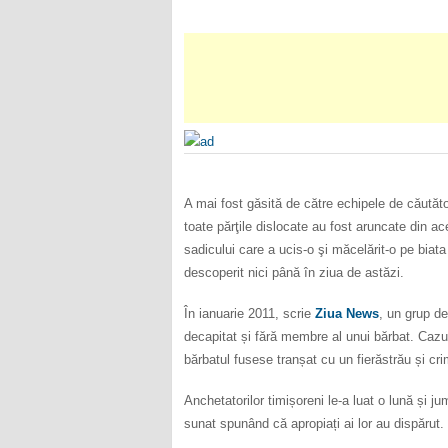
A mai fost găsită de către echipele de căutăto
toate părţile dislocate au fost aruncate din
sadicului care a ucis-o şi măcelărit-o pe biata
descoperit nici până în ziua de astăzi.
În ianuarie 2011, scrie
Ziua News
, un grup de
decapitat și fără membre al unui bărbat. Cazul
bărbatul fusese tranșat cu un fierăstrău și cr
Anchetatorilor timișoreni le-a luat o lună și 
sunat spunând că apropiați ai lor au dispărut.