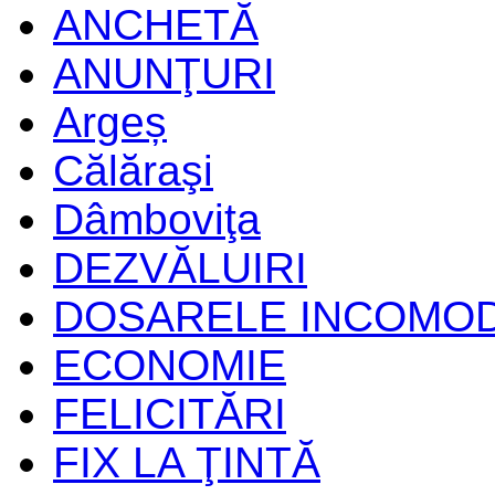
ANCHETĂ
ANUNŢURI
Argeș
Călăraşi
Dâmboviţa
DEZVĂLUIRI
DOSARELE INCOMO
ECONOMIE
FELICITĂRI
FIX LA ŢINTĂ