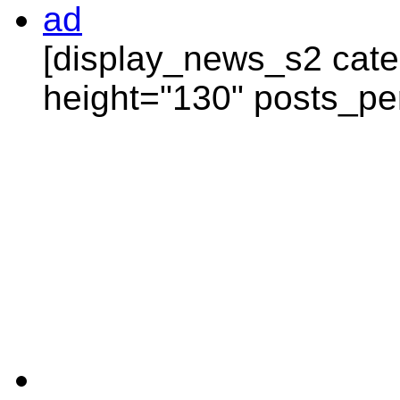
[display_news_s2 categ
height="130" posts_pe