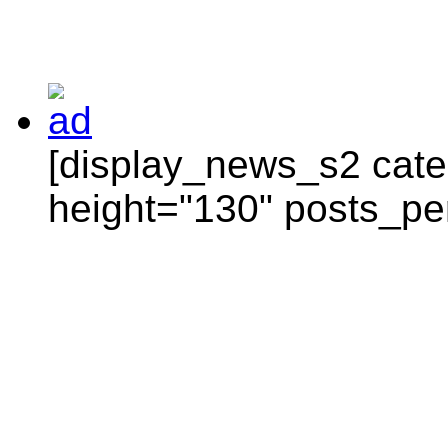
[display_news_s2 categ
height="130" posts_pe