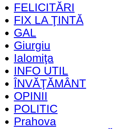
FELICITĂRI
FIX LA ŢINTĂ
GAL
Giurgiu
Ialomiţa
INFO UTIL
ÎNVĂŢĂMÂNT
OPINII
POLITIC
Prahova