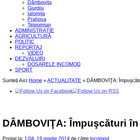
Dâmboviţa
Giurgiu
Ialomiţa
Prahova
Teleorman
ADMINISTRAŢIE
AGRICULTURĂ
POLITIC
REPORTAJ
VIDEO
DEZVĂLUIRI
DOSARELE INCOMOD
SPORT
Sunteți Aici
Home
»
ACTUALITATE
»
DÂMBOVIŢA: Împuşcături 
DÂMBOVIŢA: Împuşcături în M
Postat la:
1:04, 19 martie 2014
de către
Incomod