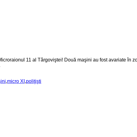
roraionul 11 al Târgoviştei! Două maşini au fost avariate în zon
.
ini
,
micro XI
,
poliţişti