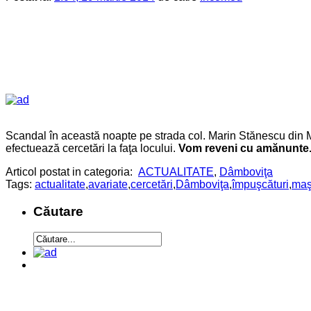
Scandal în această noapte pe strada col. Marin Stănescu din Mic
efectuează cercetări la faţa locului.
Vom reveni cu amănunte
Articol postat in categoria:
ACTUALITATE
,
Dâmboviţa
Tags:
actualitate
,
avariate
,
cercetări
,
Dâmboviţa
,
împuşcături
,
maş
Căutare