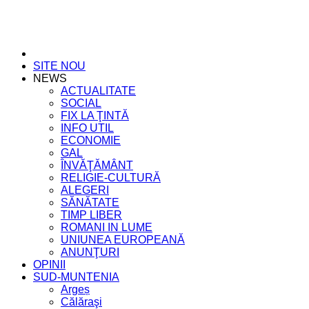
SITE NOU
NEWS
ACTUALITATE
SOCIAL
FIX LA ŢINTĂ
INFO UTIL
ECONOMIE
GAL
ÎNVĂŢĂMÂNT
RELIGIE-CULTURĂ
ALEGERI
SĂNĂTATE
TIMP LIBER
ROMANI IN LUME
UNIUNEA EUROPEANĂ
ANUNŢURI
OPINII
SUD-MUNTENIA
Argeș
Călăraşi