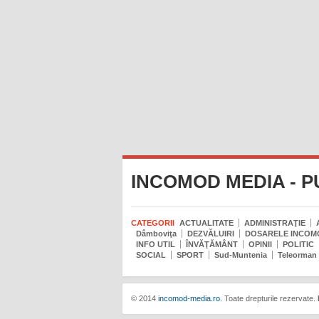
INCOMOD MEDIA - P
CATEGORII
ACTUALITATE
ADMINISTRAŢIE
Dâmboviţa
DEZVĂLUIRI
DOSARELE INCOM
INFO UTIL
ÎNVĂŢĂMÂNT
OPINII
POLITIC
SOCIAL
SPORT
Sud-Muntenia
Teleorman
© 2014
incomod-media.ro.
Toate drepturile rezervate.