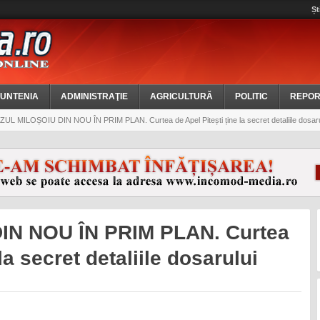
Șt
UNTENIA
ADMINISTRAŢIE
AGRICULTURĂ
POLITIC
REPOR
UL MILOȘOIU DIN NOU ÎN PRIM PLAN. Curtea de Apel Pitești ține la secret detaliile dosaru
IN NOU ÎN PRIM PLAN. Curtea
 la secret detaliile dosarului