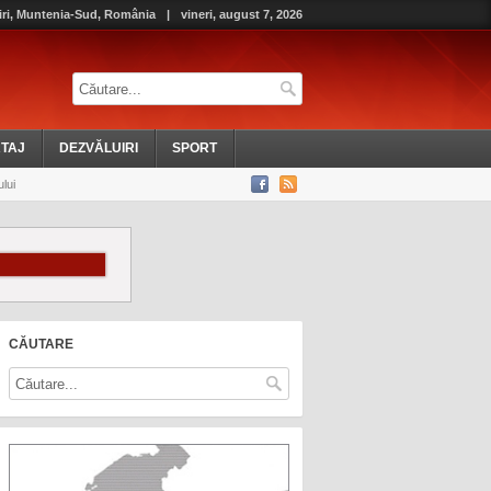
iri, Muntenia-Sud, România
|
vineri, august 7, 2026
TAJ
DEZVĂLUIRI
SPORT
lui
CĂUTARE