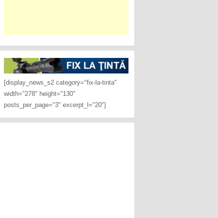
[display_news_s2 category="fix-la-tinta"
width="278" height="130"
posts_per_page="3" excerpt_l="20"]