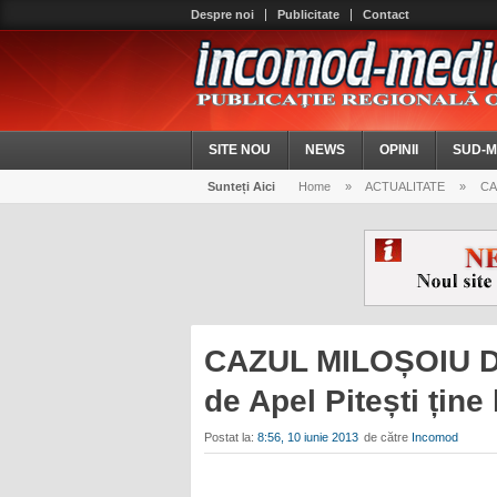
Despre noi
Publicitate
Contact
SITE NOU
NEWS
OPINII
SUD-M
Sunteți Aici
Home
»
ACTUALITATE
»
CAZ
CAZUL MILOȘOIU D
de Apel Pitești ține
Postat la:
8:56, 10 iunie 2013
de către
Incomod