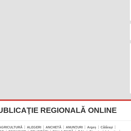
UBLICAŢIE REGIONALĂ ONLINE
AGRICULTURĂ
ALEGERI
ANCHETĂ
ANUNŢURI
Argeș
Călăraşi