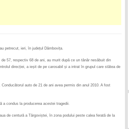
u petrecut, ieri, în județul Dâmbovița.
de 57, respectiv 68 de ani, au murit după ce un tânăr nesăbuit din
rolul direcției, a ieșit de pe carosabil și a intrat în grupul care stătea de
al. Conducătorul auto de 21 de ani avea permis din anul 2010. A fost
vă a condus la producerea acestei tragedii.
aua de centură a Târgoviștei, în zona podului peste calea ferată de la