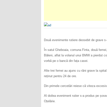
Două evenimente rutiere deosebit de grave s-a
În satul Gheboaia, comuna Finta, două femei, 
Băleni, aflat la volanul unui BMW a pierdut cont
vorbă pe o bancă din fața casei.
Alte trei femei au ajuns cu răni grave la spit
reținut pentru 24 de ore.
Din primele cercetări reiese că viteza excesi
Al doilea eveniment rutier s-a produs pe șose
Oțelărie.