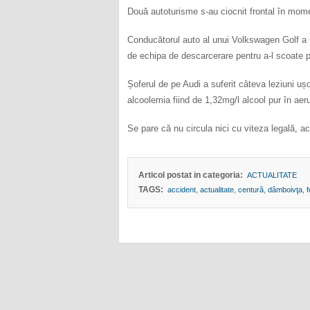
Două autoturisme s-au ciocnit frontal în momen
Conducătorul auto al unui Volkswagen Golf a pi
de echipa de descarcerare pentru a-l scoate pe
Șoferul de pe Audi a suferit câteva leziuni ușo
alcoolemia fiind de 1,32mg/l alcool pur în aeru
Se pare că nu circula nici cu viteza legală, acu
Articol postat in categoria:
ACTUALITATE
TAGS:
accident
,
actualitate
,
centură
,
dâmboivţa
,