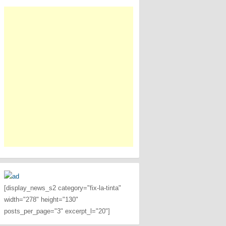
[display_news_s2 category="fix-la-tinta"
width="278" height="130"
posts_per_page="3" excerpt_l="20"]