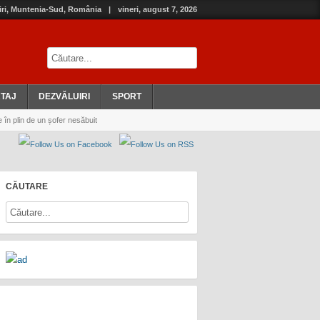
iri, Muntenia-Sud, România
|
vineri, august 7, 2026
TAJ
DEZVĂLUIRI
SPORT
 plin de un șofer nesăbuit
CĂUTARE