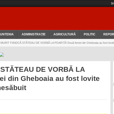
Șt
UNTENIA
ADMINISTRAŢIE
AGRICULTURĂ
POLITIC
REPOR
MURIT FIINDCĂ STĂTEAU DE VORBĂ LA POARTĂ! Două femei din Gheboaia au fost lovite în
Ă STĂTEAU DE VORBĂ LA
 din Gheboaia au fost lovite
 nesăbuit