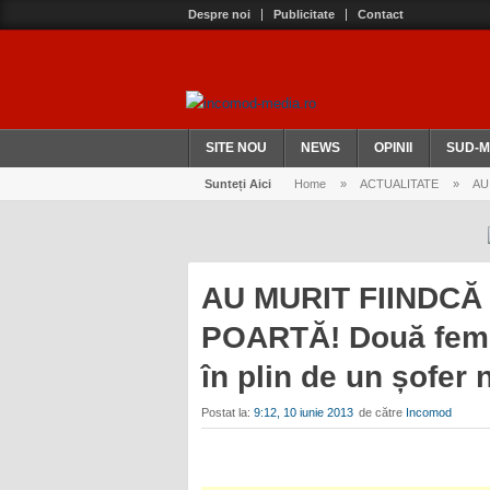
Despre noi
Publicitate
Contact
SITE NOU
NEWS
OPINII
SUD-M
Sunteți Aici
Home
»
ACTUALITATE
»
AU 
AU MURIT FIINDC
POARTĂ! Două femei
în plin de un șofer
Postat la:
9:12, 10 iunie 2013
de către
Incomod