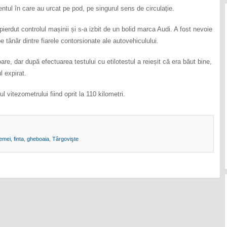
tul în care au urcat pe pod, pe singurul sens de circulație.
erdut controlul mașinii și s-a izbit de un bolid marca Audi. A fost nevoie
 tânăr dintre fiarele contorsionate ale autovehiculului.
are, dar după efectuarea testului cu etilotestul a reieșit că era băut bine,
l expirat.
l vitezometrului fiind oprit la 110 kilometri.
femei
,
finta
,
gheboaia
,
Târgovişte