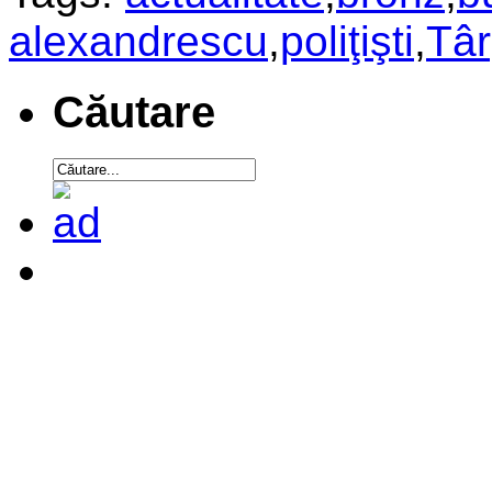
alexandrescu
,
poliţişti
,
Târ
Căutare