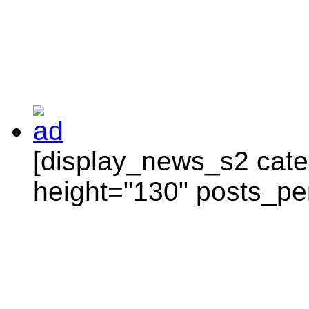
[display_news_s2 categ
height="130" posts_pe