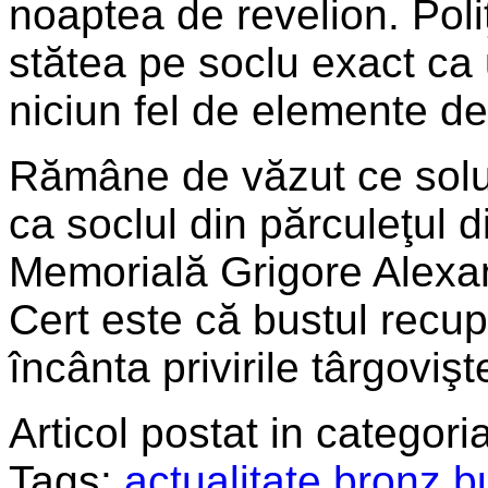
noaptea de revelion. Poliţ
stătea pe soclu exact ca 
niciun fel de elemente de
Rămâne de văzut ce soluţi
ca soclul din părculeţul d
Memorială Grigore Alexa
Cert este că bustul recup
încânta privirile târgovişte
Articol postat in categoria
Tags:
actualitate
,
bronz
,
b