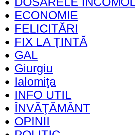
DOSARELE INCOMO
ECONOMIE
FELICITĂRI
FIX LA ŢINTĂ
GAL
Giurgiu
Ialomiţa
INFO UTIL
ÎNVĂŢĂMÂNT
OPINII
POLITIC