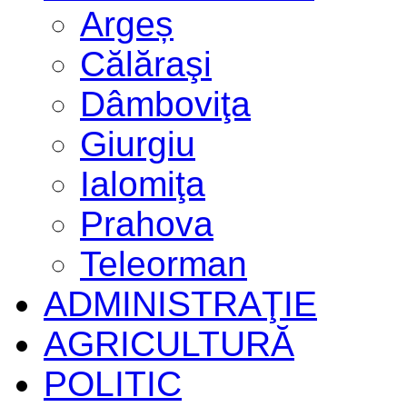
Argeș
Călăraşi
Dâmboviţa
Giurgiu
Ialomiţa
Prahova
Teleorman
ADMINISTRAŢIE
AGRICULTURĂ
POLITIC