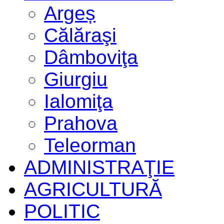
Argeș
Călăraşi
Dâmboviţa
Giurgiu
Ialomiţa
Prahova
Teleorman
ADMINISTRAŢIE
AGRICULTURĂ
POLITIC