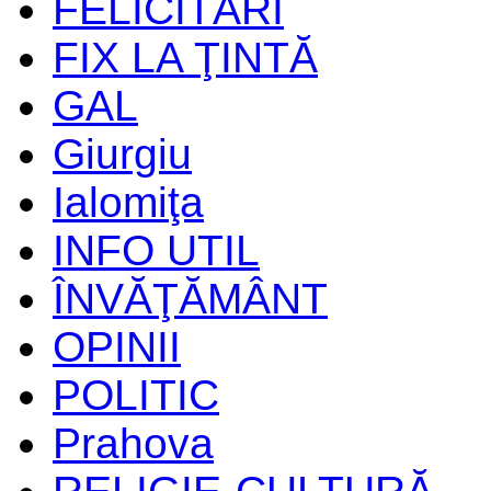
FELICITĂRI
FIX LA ŢINTĂ
GAL
Giurgiu
Ialomiţa
INFO UTIL
ÎNVĂŢĂMÂNT
OPINII
POLITIC
Prahova