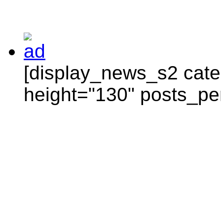
[display_news_s2 categ
height="130" posts_pe