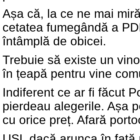
Așa că, la ce ne mai miră
cetatea fumegândă a PDL
întâmplă de obicei.
Trebuie să existe un vinov
în țeapă pentru vine com
Indiferent ce ar fi făcut 
pierdeau alegerile. Așa 
cu orice preț. Afară porto
USL dacă arunca în față 