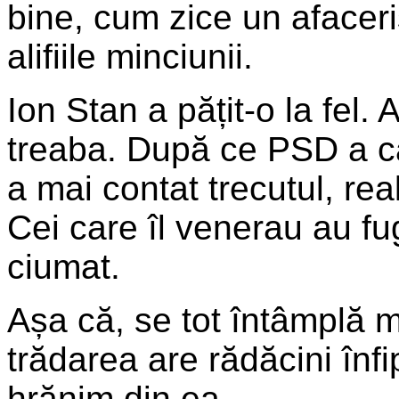
bine, cum zice un afaceri
alifiile minciunii.
Ion Stan a pățit-o la fel.
treaba. După ce PSD a câ
a mai contat trecutul, real
Cei care îl venerau au fug
ciumat.
Așa că, se tot întâmplă m
trădarea are rădăcini înfi
hrănim din ea.