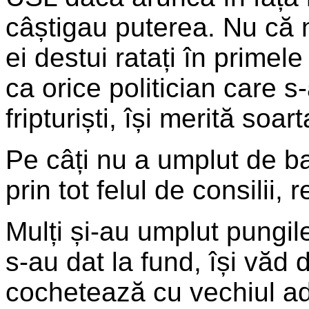
câștigau puterea. Nu că n
ei destui ratați în primel
ca orice politician care 
fripturiști, își merită soart
Pe câți nu a umplut de ban
prin tot felul de consilii, 
Mulți și-au umplut pungil
s-au dat la fund, își văd 
cochetează cu vechiul adv