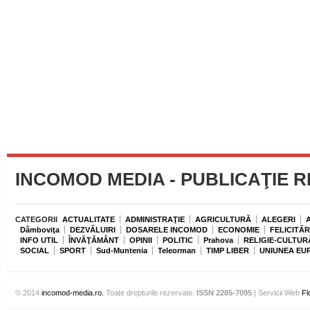
INCOMOD MEDIA - PUBLICAŢIE 
CATEGORII
ACTUALITATE
ADMINISTRAŢIE
AGRICULTURĂ
ALEGERI
Dâmboviţa
DEZVĂLUIRI
DOSARELE INCOMOD
ECONOMIE
FELICITĂR
INFO UTIL
ÎNVĂŢĂMÂNT
OPINII
POLITIC
Prahova
RELIGIE-CULTUR
SOCIAL
SPORT
Sud-Muntenia
Teleorman
TIMP LIBER
UNIUNEA EU
© 2014
incomod-media.ro.
Toate drepturile rezervate.
ISSN 2285-7095
| Servicii Web
Fl