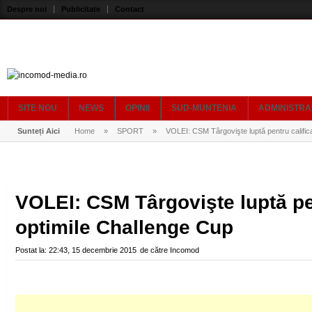
Despre noi
Publicitate
Contact
SITE NOU
NEWS
OPINII
SUD-MUNTENIA
ADMINISTRA
Sunteți Aici
Home
»
SPORT
»
VOLEI: CSM Târgovişte luptă pentru califica
VOLEI: CSM Târgovişte luptă pen
optimile Challenge Cup
Postat la:
22:43, 15 decembrie 2015
de către
Incomod