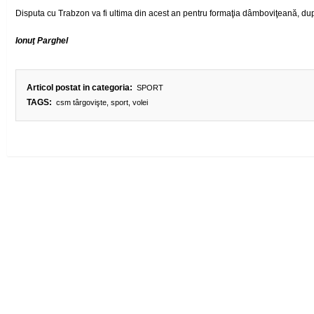
Disputa cu Trabzon va fi ultima din acest an pentru formaţia dâmboviţeană, d
Ionuţ Parghel
Articol postat in categoria:
SPORT
TAGS:
csm târgovişte
,
sport
,
volei