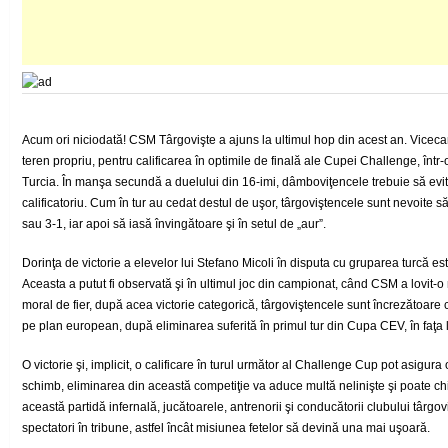
Acum ori niciodată! CSM Târgovişte a ajuns la ultimul hop din acest an. Vice
teren propriu, pentru calificarea în optimile de finală ale Cupei Challenge, înt
Turcia. În manşa secundă a duelului din 16-imi, dâmboviţencele trebuie să evite
calificatoriu. Cum în tur au cedat destul de uşor, târgoviştencele sunt nevoite să b
sau 3-1, iar apoi să iasă învingătoare şi în setul de „aur”.
Dorinţa de victorie a elevelor lui Stefano Micoli în disputa cu gruparea turcă es
Aceasta a putut fi observată şi în ultimul joc din campionat, când CSM a lovit-
moral de fier, după acea victorie categorică, târgoviştencele sunt încrezătoare
pe plan european, după eliminarea suferită în primul tur din Cupa CEV, în faţa 
O victorie şi, implicit, o calificare în turul următor al Challenge Cup pot asigura 
schimb, eliminarea din această competiţie va aduce multă nelinişte şi poate c
această partidă infernală, jucătoarele, antrenorii şi conducătorii clubului târgov
spectatori în tribune, astfel încât misiunea fetelor să devină una mai uşoară.