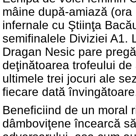
mâine după-amiază (ora 1
infernale cu Ştiinţa Bacă
semifinalele Diviziei A1. 
Dragan Nesic pare pregăt
deţinătoarea trofeului de
ultimele trei jocuri ale se
fiecare dată învingătoare
Beneficiind de un moral ri
dâmboviţene încearcă să 