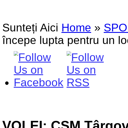
Sunteți Aici
Home
»
SPO
începe lupta pentru un loc
VOLEI: CSM Târgovi