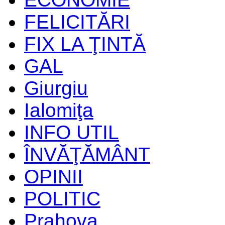
FELICITĂRI
FIX LA ŢINTĂ
GAL
Giurgiu
Ialomiţa
INFO UTIL
ÎNVĂŢĂMÂNT
OPINII
POLITIC
Prahova