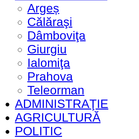
Argeș
Călăraşi
Dâmboviţa
Giurgiu
Ialomiţa
Prahova
Teleorman
ADMINISTRAŢIE
AGRICULTURĂ
POLITIC