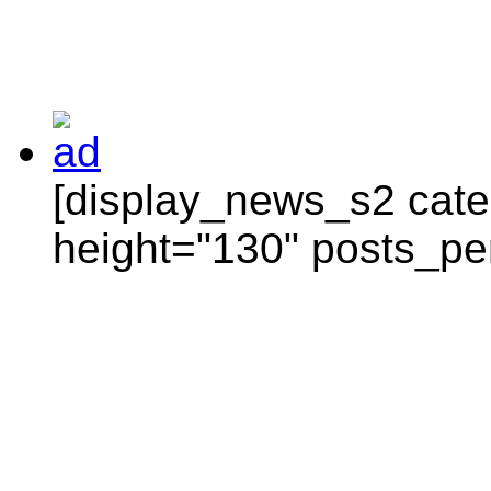
[display_news_s2 categ
height="130" posts_pe