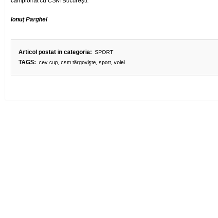
campionat cu CSM Bucureşti.
Ionuţ Parghel
Articol postat in categoria:
SPORT
TAGS:
cev cup
,
csm târgovişte
,
sport
,
volei