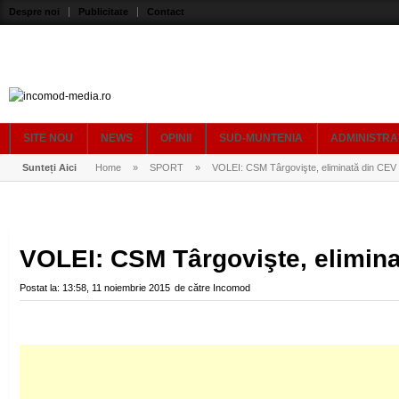
Despre noi
Publicitate
Contact
SITE NOU
NEWS
OPINII
SUD-MUNTENIA
ADMINISTRA
Sunteți Aici
Home
»
SPORT
»
VOLEI: CSM Târgovişte, eliminată din CEV
VOLEI: CSM Târgovişte, elimin
Postat la:
13:58, 11 noiembrie 2015
de către
Incomod