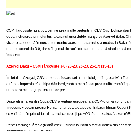
CSM Târgovişte nu a putut emite prea multe pretenţii în CEV Cup. Echipa dâmb
după încheierea primului tur, la capătul unei duble manşe cu Azeryol Baku. Ch
victorie categorică în meciul tur, pentru acestea dezastrul s-a produs la Baku. J
retur cu scorul de 3-0, dar şi în „setul de aur”, cel care trebuia să stabilească
întrecerii.
Azeryol Baku – CSM Târgovişte 3-0 (25-23, 25-23, 25-17) (15-13)
În fieful lui Azeryol, CSM a pierdut fiecare set al meciului, iar în „decisiv” a făc
a rămas impresia că echipa dâmboviţeană a manifestat prea multă teamă împotr
numele şi mai puţin pe terenul de joc.
După eliminarea din Cupa CEV, aventura europeană a CSM-ului va continua în 
întrecerii, vicecampioana României ar putea da peste Trabzon Idman Ocagi (TU
ce va întâlni în primul tur al acestei competiţii pe AON Pannaxiakos Naxos (GR
Pentru formaţia târgovişteană eşecul suferit la Baku a fost al doilea din acest s