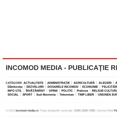
INCOMOD MEDIA - PUBLICAŢIE 
CATEGORII
ACTUALITATE
ADMINISTRAŢIE
AGRICULTURĂ
ALEGERI
Dâmboviţa
DEZVĂLUIRI
DOSARELE INCOMOD
ECONOMIE
FELICITĂR
INFO UTIL
ÎNVĂŢĂMÂNT
OPINII
POLITIC
Prahova
RELIGIE-CULTUR
SOCIAL
SPORT
Sud-Muntenia
Teleorman
TIMP LIBER
UNIUNEA EU
© 2014
incomod-media.ro.
Toate drepturile rezervate.
ISSN 2285-7095
| Servicii Web
Fl