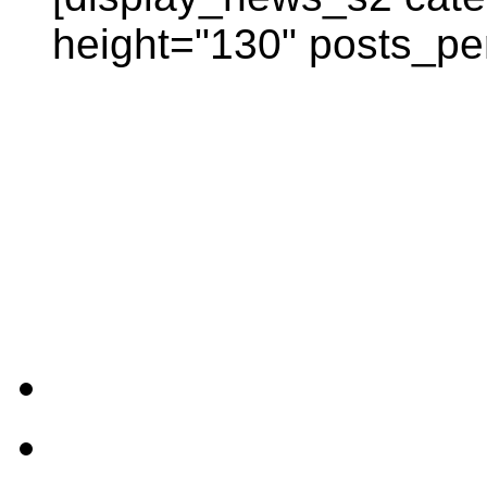
height="130" posts_pe