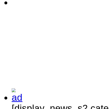
[display_news_s2 categ