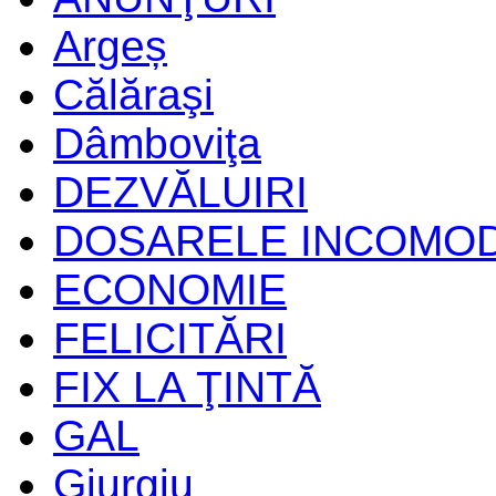
Argeș
Călăraşi
Dâmboviţa
DEZVĂLUIRI
DOSARELE INCOMO
ECONOMIE
FELICITĂRI
FIX LA ŢINTĂ
GAL
Giurgiu