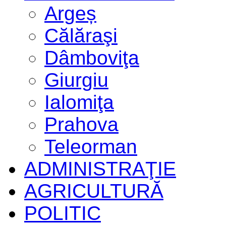
Argeș
Călăraşi
Dâmboviţa
Giurgiu
Ialomiţa
Prahova
Teleorman
ADMINISTRAŢIE
AGRICULTURĂ
POLITIC