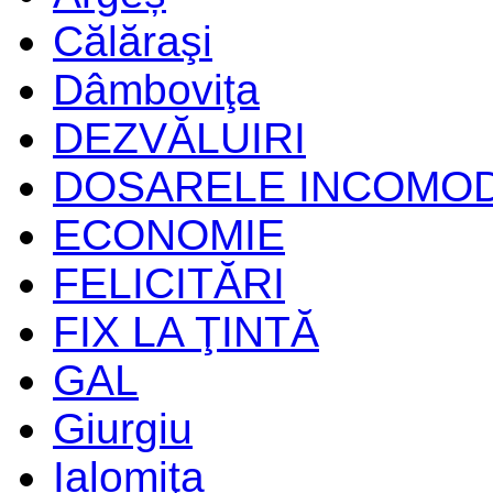
Călăraşi
Dâmboviţa
DEZVĂLUIRI
DOSARELE INCOMO
ECONOMIE
FELICITĂRI
FIX LA ŢINTĂ
GAL
Giurgiu
Ialomiţa