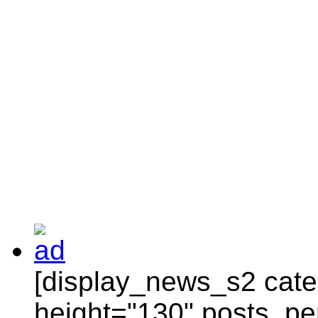
[display_news_s2 categ
height="130" posts_pe