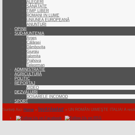
ALEGERI
SĂNĂTATE
TIMP LIBER
ROMANI IN LUME
UNIUNEA EUROPEANĂ
ANUNŢURI
OPINII
SUD-MUNTENIA
Argeș
Călăraşi
Dâmboviţa
Giurgiu
Ialomiţa
Prahova
Teleorman
ADMINISTRAŢIE
AGRICULTURĂ
POLITIC
REPORTAJ
VIDEO
DEZVĂLUIRI
DOSARELE INCOMOD
SPORT
Sunteți Aici
Home
»
ÎNVĂŢĂMÂNT
»
UN ROMÂN UIMEŞTE ITALIA! A restitui