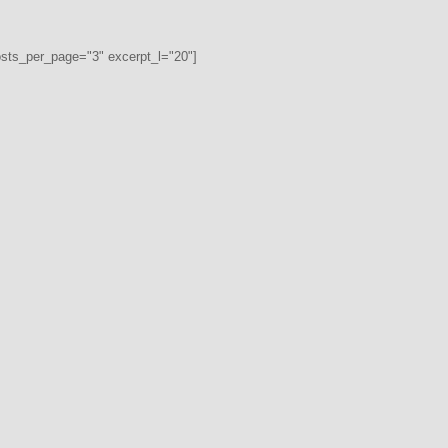
osts_per_page="3" excerpt_l="20"]