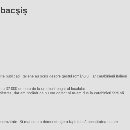
 bacşiş
publicații italiene au scris despre gestul românului, iar carabinierii italieni
 cu 32.000 de euro de la un client bogat al localului.
ăstrez, dar am hotărât că nu era corect și m-am dus la carabinieri fără să
enerozitate. Şi mai este o demonstraţie a faptului că onestitatea nu are