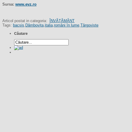
Sursa:
www.evz.ro
Articol postat in categoria:
ÎNVĂŢĂMÂNT
Tags:
bacşiş
,
Dâmboviţa
,
italia
,
români în lume
,
Târgovişte
Căutare