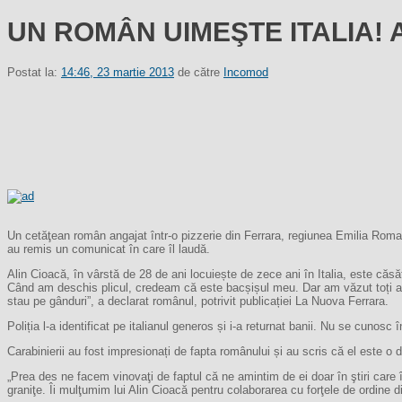
UN ROMÂN UIMEŞTE ITALIA! A re
Postat la:
14:46, 23 martie 2013
de către
Incomod
Un cetăţean român angajat într-o pizzerie din Ferrara, regiunea Emilia Romagna,
au remis un comunicat în care îl laudă.
Alin Cioacă, în vârstă de 28 de ani locuiește de zece ani în Italia, este căsăt
Când am deschis plicul, credeam că este bacșișul meu. Dar am văzut toți ace
stau pe gânduri”, a declarat românul, potrivit publicației La Nuova Ferrara.
Poliția l-a identificat pe italianul generos și i-a returnat banii. Nu se cunosc
Carabinierii au fost impresionați de fapta românului și au scris că el este o d
„Prea des ne facem vinovaţi de faptul că ne amintim de ei doar în ştiri care 
graniţe. Îi mulţumim lui Alin Cioacă pentru colaborarea cu forţele de ordine din