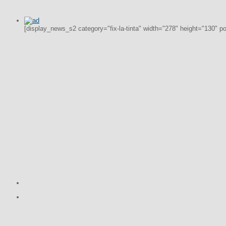
[display_news_s2 category="fix-la-tinta" width="278" height="130" p