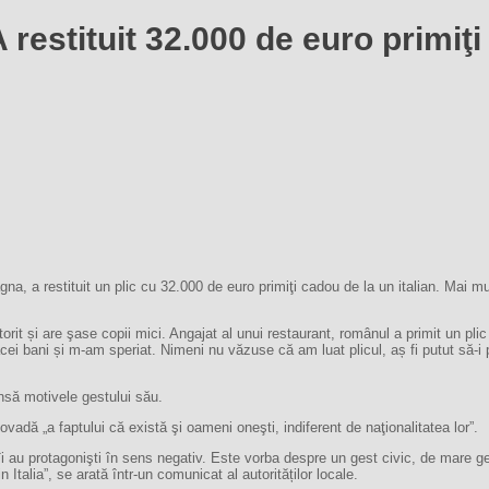
stituit 32.000 de euro primiţi
 a restituit un plic cu 32.000 de euro primiţi cadou de la un italian. Mai multe 
orit și are şase copii mici. Angajat al unui restaurant, românul a primit un plic
i bani și m-am speriat. Nimeni nu văzuse că am luat plicul, aș fi putut să-i p
 însă motivele gestului său.
ovadă „a faptului că există şi oameni oneşti, indiferent de naţionalitatea lor”.
îi au protagonişti în sens negativ. Este vorba despre un gest civic, de mare g
 Italia”, se arată într-un comunicat al autorităților locale.