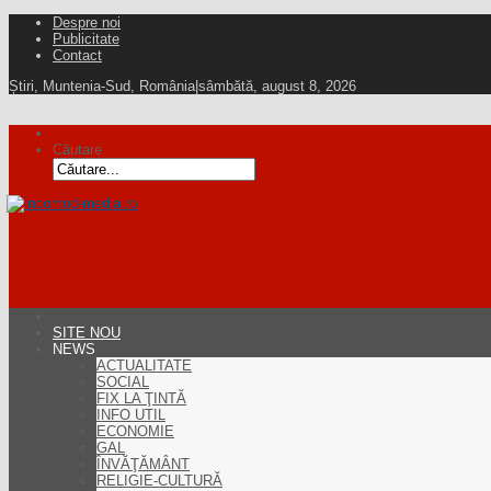
Despre noi
Publicitate
Contact
Știri, Muntenia-Sud, România
|
sâmbătă, august 8, 2026
Căutare
SITE NOU
NEWS
ACTUALITATE
SOCIAL
FIX LA ŢINTĂ
INFO UTIL
ECONOMIE
GAL
ÎNVĂŢĂMÂNT
RELIGIE-CULTURĂ