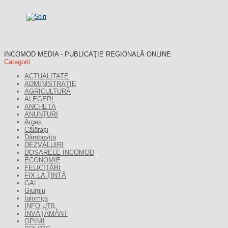
INCOMOD MEDIA - PUBLICAŢIE REGIONALĂ ONLINE
Categorii
ACTUALITATE
ADMINISTRAŢIE
AGRICULTURĂ
ALEGERI
ANCHETĂ
ANUNŢURI
Argeș
Călăraşi
Dâmboviţa
DEZVĂLUIRI
DOSARELE INCOMOD
ECONOMIE
FELICITĂRI
FIX LA ŢINTĂ
GAL
Giurgiu
Ialomiţa
INFO UTIL
ÎNVĂŢĂMÂNT
OPINII