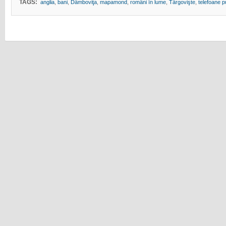
TAGS:
anglia
,
bani
,
Dâmboviţa
,
mapamond
,
români în lume
,
Târgovişte
,
telefoane p