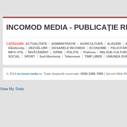
INCOMOD MEDIA - PUBLICAŢIE 
CATEGORII
ACTUALITATE
ADMINISTRAŢIE
AGRICULTURĂ
ALEGERI
Dâmboviţa
DEZVĂLUIRI
DOSARELE INCOMOD
ECONOMIE
FELICITĂR
INFO UTIL
ÎNVĂŢĂMÂNT
OPINII
POLITIC
Prahova
RELIGIE-CULTUR
SOCIAL
SPORT
Sud-Muntenia
Teleorman
TIMP LIBER
UNIUNEA EU
© 2014
incomod-media.ro.
Toate drepturile rezervate.
ISSN 2285-7095
| Servicii Web
Fl
View My Stats