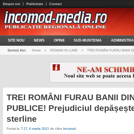
Despre noi
Publicitate
Contact
SITE NOU
NEWS
OPINII
SUD-MUNTENIA
ADMINISTRA
Sunteți Aici
Home
»
ROMANI IN LUME
»
TREI ROMÂNI FURAU BANII DIN T
TREI ROMÂNI FURAU BANII D
PUBLICE! Prejudiciul depășește
sterline
Postat la:
7:27, 6 martie 2013
de către
Incomod