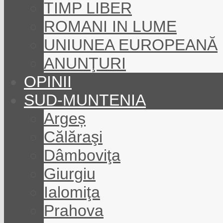
TIMP LIBER
ROMANI IN LUME
UNIUNEA EUROPEANĂ
ANUNŢURI
OPINII
SUD-MUNTENIA
Argeș
Călăraşi
Dâmboviţa
Giurgiu
Ialomiţa
Prahova