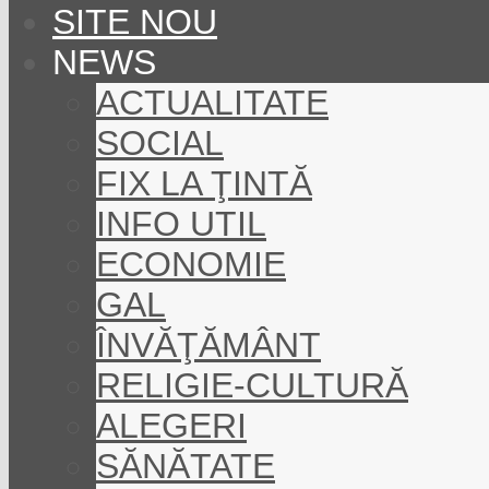
SITE NOU
NEWS
ACTUALITATE
SOCIAL
FIX LA ŢINTĂ
INFO UTIL
ECONOMIE
GAL
ÎNVĂŢĂMÂNT
RELIGIE-CULTURĂ
ALEGERI
SĂNĂTATE