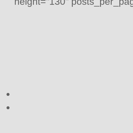
height="130" posts_per_pag