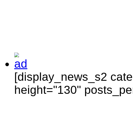
[display_news_s2 categ
height="130" posts_pe