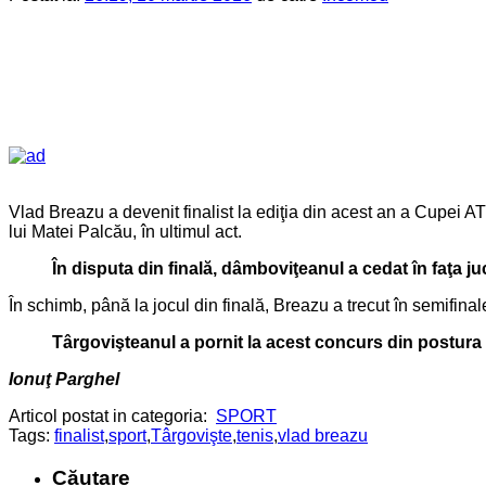
Vlad Breazu a devenit finalist la ediţia din acest an a Cupei AT
lui Matei Palcău, în ultimul act.
În disputa din finală, dâmboviţeanul a cedat în faţa ju
În schimb, până la jocul din finală, Breazu a trecut în semifina
Târgovişteanul a pornit la acest concurs din postura de
Ionuţ Parghel
Articol postat in categoria:
SPORT
Tags:
finalist
,
sport
,
Târgovişte
,
tenis
,
vlad breazu
Căutare