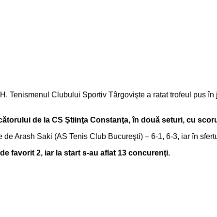
H. Tenismenul Clubului Sportiv Târgovişte a ratat trofeul pus în j
cătorului de la CS Ştiinţa Constanţa, în două seturi, cu scorul
le de Arash Saki (AS Tenis Club Bucureşti) – 6-1, 6-3, iar în sfe
 favorit 2, iar la start s-au aflat 13 concurenţi.