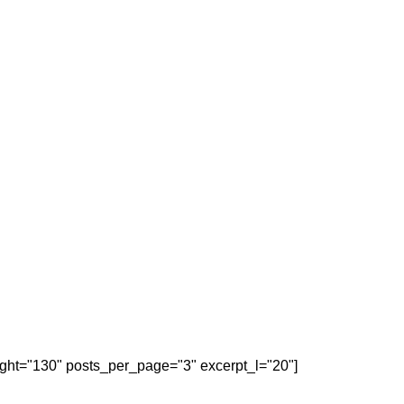
eight="130" posts_per_page="3" excerpt_l="20"]