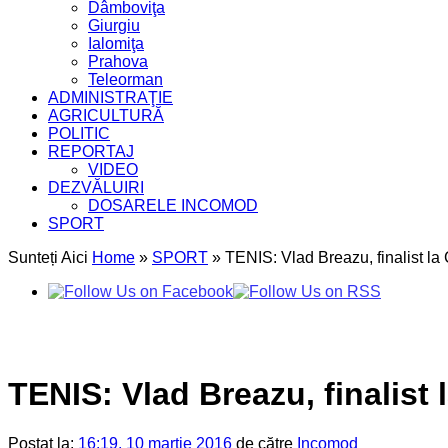
Dâmboviţa
Giurgiu
Ialomiţa
Prahova
Teleorman
ADMINISTRAŢIE
AGRICULTURĂ
POLITIC
REPORTAJ
VIDEO
DEZVĂLUIRI
DOSARELE INCOMOD
SPORT
Sunteți Aici
Home
»
SPORT
»
TENIS: Vlad Breazu, finalist l
TENIS: Vlad Breazu, finalist
Postat la:
16:19, 10 martie 2016
de către
Incomod