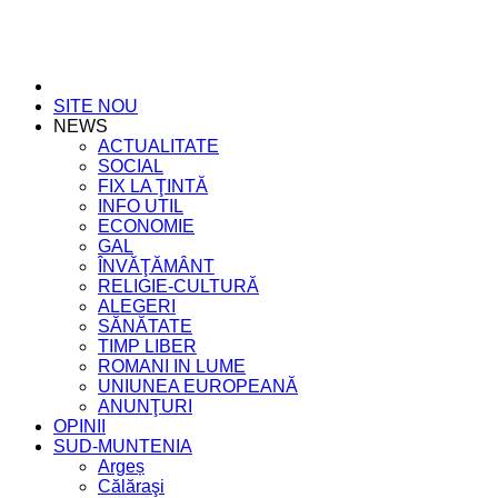
SITE NOU
NEWS
ACTUALITATE
SOCIAL
FIX LA ŢINTĂ
INFO UTIL
ECONOMIE
GAL
ÎNVĂŢĂMÂNT
RELIGIE-CULTURĂ
ALEGERI
SĂNĂTATE
TIMP LIBER
ROMANI IN LUME
UNIUNEA EUROPEANĂ
ANUNŢURI
OPINII
SUD-MUNTENIA
Argeș
Călăraşi