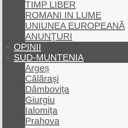
TIMP LIBER
ROMANI IN LUME
UNIUNEA EUROPEANĂ
ANUNŢURI
OPINII
SUD-MUNTENIA
Argeș
Călăraşi
Dâmboviţa
Giurgiu
Ialomiţa
Prahova