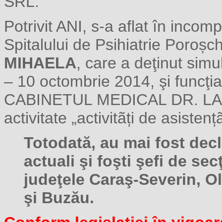
SRL.
Potrivit ANI, s-a aflat în incomp
Spitalului de Psihiatrie Poroșc
MIHAELA
, care a deţinut sim
– 10 octombrie 2014, şi funcţia
CABINETUL MEDICAL DR. LAZ
activitate „activitãți de asisten
Totodată, au mai fost decla
actuali şi foşti şefi de sec
judeţele Caraş-Severin, Olt
şi Buzău.