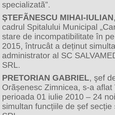
specializatã”.
ȘTEFÃNESCU MIHAI-IULIAN
cadrul Spitalului Municipal „Car
stare de incompatibilitate în p
2015, întrucât a deținut simultan
administrator al SC SALVA
SRL.
PRETORIAN GABRIEL
, şef d
Orãșenesc Zimnicea, s-a aflat î
perioada 01 iulie 2010 – 24 no
simultan funcțiile de șef secț