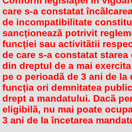
Conform legislaţiei în vigoar
care s-a constatat încãlcarea
de incompatibilitate constitu
sancționeazã potrivit regleme
funcției sau activitãtii resp
de care s-a constatat starea
din dreptul de a mai exercit
pe o perioadã de 3 ani de la da
funcția ori demnitatea public
drept a mandatului. Dacã pe
eligibilã, nu mai poate ocup
3 ani de la încetarea mandatu