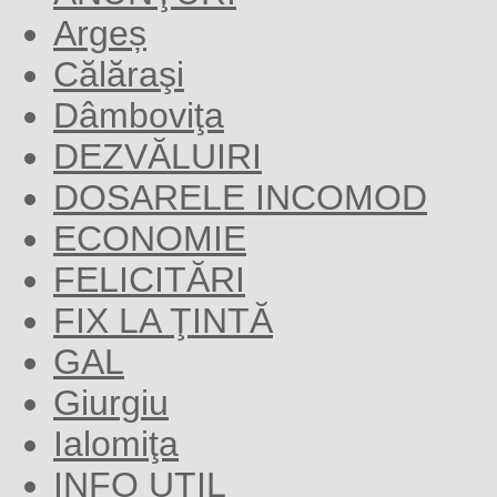
Argeș
Călăraşi
Dâmboviţa
DEZVĂLUIRI
DOSARELE INCOMOD
ECONOMIE
FELICITĂRI
FIX LA ŢINTĂ
GAL
Giurgiu
Ialomiţa
INFO UTIL