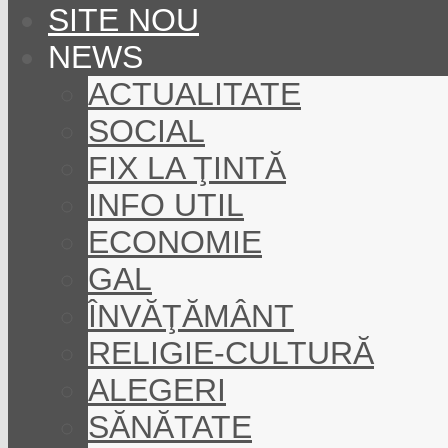
SITE NOU
NEWS
ACTUALITATE
SOCIAL
FIX LA ŢINTĂ
INFO UTIL
ECONOMIE
GAL
ÎNVĂŢĂMÂNT
RELIGIE-CULTURĂ
ALEGERI
SĂNĂTATE