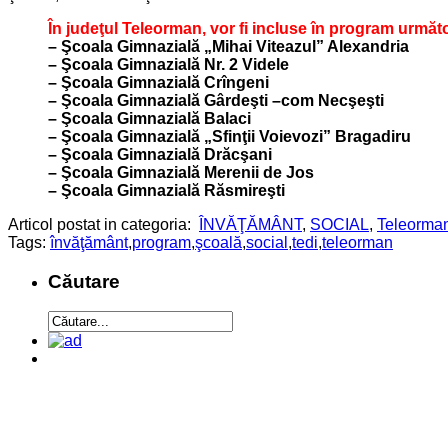
În judeţul Teleorman, vor fi incluse în program următ
– Şcoala Gimnazială „Mihai Viteazul” Alexandria
– Şcoala Gimnazială Nr. 2 Videle
– Şcoala Gimnazială Crîngeni
– Şcoala Gimnazială Gârdeşti –com Necşeşti
– Şcoala Gimnazială Balaci
– Şcoala Gimnazială „Sfinţii Voievozi” Bragadiru
– Şcoala Gimnazială Drăcşani
– Şcoala Gimnazială Merenii de Jos
– Şcoala Gimnazială Răsmireşti
Articol postat in categoria:
ÎNVĂŢĂMÂNT
,
SOCIAL
,
Teleorma
Tags:
învăţământ
,
program
,
şcoală
,
social
,
tedi
,
teleorman
Căutare