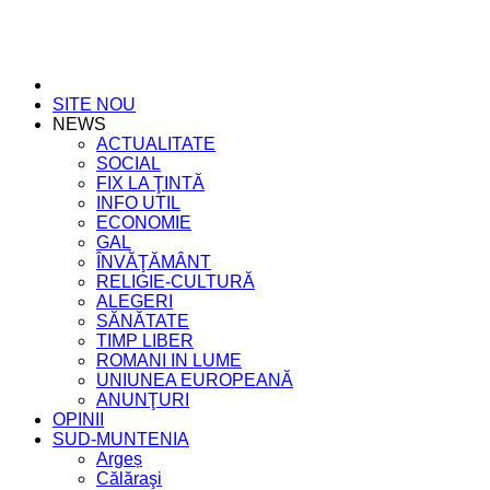
SITE NOU
NEWS
ACTUALITATE
SOCIAL
FIX LA ŢINTĂ
INFO UTIL
ECONOMIE
GAL
ÎNVĂŢĂMÂNT
RELIGIE-CULTURĂ
ALEGERI
SĂNĂTATE
TIMP LIBER
ROMANI IN LUME
UNIUNEA EUROPEANĂ
ANUNŢURI
OPINII
SUD-MUNTENIA
Argeș
Călăraşi