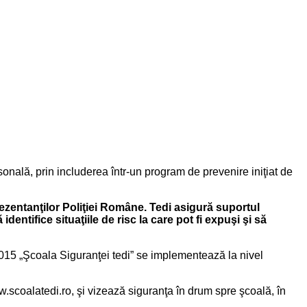
sonală, prin includerea într-un program de prevenire iniţiat de
prezentanţilor Poliţiei Române. Tedi asigură suportul
dentifice situaţiile de risc la care pot fi expuşi şi să
2015 „Şcoala Siguranţei tedi” se implementează la nivel
w.scoalatedi.ro, şi vizează siguranţa în drum spre şcoală, în