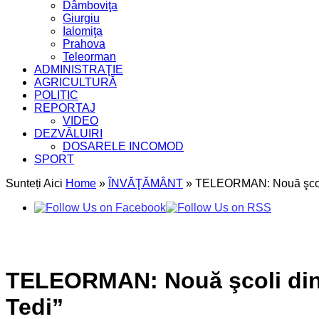
Dâmboviţa
Giurgiu
Ialomiţa
Prahova
Teleorman
ADMINISTRAŢIE
AGRICULTURĂ
POLITIC
REPORTAJ
VIDEO
DEZVĂLUIRI
DOSARELE INCOMOD
SPORT
Sunteți Aici
Home
»
ÎNVĂŢĂMÂNT
»
TELEORMAN: Nouă şcoli di
TELEORMAN: Nouă şcoli din j
Tedi”