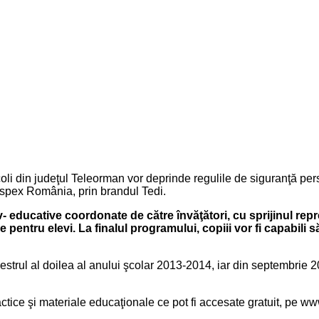
coli din judeţul Teleorman vor deprinde regulile de siguranţă per
spex România, prin brandul Tedi.
ativ- educative coordonate de către învăţători, cu sprijinul re
entru elevi. La finalul programului, copiii vor fi capabili să i
mestrul al doilea al anului şcolar 2013-2014, iar din septembrie 
ctice şi materiale educaţionale ce pot fi accesate gratuit, pe ww