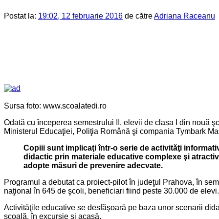
Postat la:
19:02, 12 februarie 2016
de către
Adriana Raceanu
Sursa foto: www.scoalatedi.ro
Odată cu începerea semestrului II, elevii de clasa I din nouă ş
Ministerul Educaţiei, Poliţia Română şi compania Tymbark Ma
Copiii sunt implicaţi într-o serie de activităţi inform
didactic prin materiale educative complexe şi atractive p
adopte măsuri de prevenire adecvate.
Programul a debutat ca proiect-pilot în judeţul Prahova, în se
naţional în 645 de şcoli, beneficiari fiind peste 30.000 de elevi.
Activităţile educative se desfăşoară pe baza unor scenarii dida
şcoală, în excursie şi acasă.