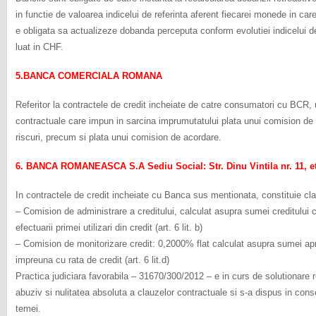
in functie de valoarea indicelui de referinta aferent fiecarei monede in 
e obligata sa actualizeze dobanda perceputa conform evolutiei indicelui de 
luat in CHF.
5.BANCA COMERCIALA ROMANA
Referitor la contractele de credit incheiate de catre consumatori cu BCR, 
contractuale care impun in sarcina imprumutatului plata unui comision de
riscuri, precum si plata unui comision de acordare.
6. BANCA ROMANEASCA S.A Sediu Social: Str. Dinu Vintila nr. 11, etaj 
In contractele de credit incheiate cu Banca sus mentionata, constituie cl
– Comision de administrare a creditului, calculat asupra sumei creditului c
efectuarii primei utilizari din credit (art. 6 lit. b)
– Comision de monitorizare credit: 0,2000% flat calculat asupra sumei apro
impreuna cu rata de credit (art. 6 lit.d)
Practica judiciara favorabila – 31670/300/2012 – e in curs de solutionare r
abuziv si nulitatea absoluta a clauzelor contractuale si s-a dispus in cons
temei.