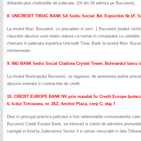
dobanda plus cheltuielile de judecata. (14 din 18 admise pe Bucuresti).
8. UNICREDIT TIRIAC BANK SA Sediu Social: Bd. Expozitiei Nr.1F, Se
La nivelul Mun. Bucuresti, cu precadere in sect. 1 Bucuresti (sediul central
clauzelor abuzive sunt relativ reduse ca numar in comparatie cu celelalte
chemare in judecata impotriva Unicredit Tiriac Bank la nivelul Mun. Bucure
neintemeiate.
9. ING BANK Sediu Social Cladirea Crystal Tower, Bulevardul Iancu 
La nivelul Municipiului Bucuresti, se regasesc de asemenea putine proces
abuzive inserate in contractele de credit.
10. CREDIT EUROPE BANK NV prin mandat Sc Credit Europe Ipotecar
6, b-dul Timisoara, nr. 26Z, Anchor Plaza, corp C, etaj 7
Desi in principal practica judiciara a fost nefavorabila consumatorilor care
Bucuresti Credit Europe Bank, se intrevad si solutii de admitere pronunta
castigat in fond la Judecatoria Sector 3 si ramas irevocabil in fata Tribuna