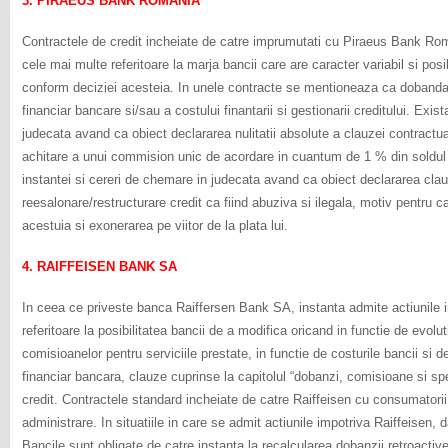
3. PIRAEUS BANK ROMANIA
Contractele de credit incheiate de catre imprumutati cu Piraeus Bank R
cele mai multe referitoare la marja bancii care are caracter variabil si posi
conform deciziei acesteia. In unele contracte se mentioneaza ca dobanda es
financiar bancare si/sau a costului finantarii si gestionarii creditului. Exi
judecata avand ca obiect declararea nulitatii absolute a clauzei contractu
achitare a unui commision unic de acordare in cuantum de 1 % din soldul 
instantei si cereri de chemare in judecata avand ca obiect declararea cl
reesalonare/restructurare credit ca fiind abuziva si ilegala, motiv pentru ca
acestuia si exonerarea pe viitor de la plata lui.
4. RAIFFEISEN BANK SA
In ceea ce priveste banca Raiffersen Bank SA, instanta admite actiunile in
referitoare la posibilitatea bancii de a modifica oricand in functie de evolut
comisioanelor pentru serviciile prestate, in functie de costurile bancii si 
financiar bancara, clauze cuprinse la capitolul “dobanzi, comisioane si spet
credit. Contractele standard incheiate de catre Raiffeisen cu consumatori
administrare. In situatiile in care se admit actiunile impotriva Raiffeisen,
Bancile sunt obligate de catre instanta la recalcularea dobanzii retroactive,