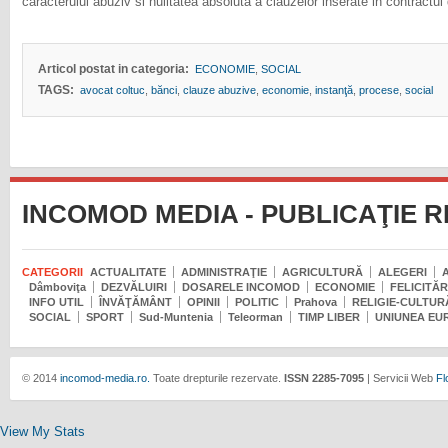
caracterului abuziv si nulitatea absoluta a clauzelor inserate in contractul 
Articol postat in categoria:
ECONOMIE
,
SOCIAL
TAGS:
avocat coltuc
,
bănci
,
clauze abuzive
,
economie
,
instanţă
,
procese
,
social
INCOMOD MEDIA - PUBLICAŢIE 
CATEGORII
ACTUALITATE
ADMINISTRAŢIE
AGRICULTURĂ
ALEGERI
Dâmboviţa
DEZVĂLUIRI
DOSARELE INCOMOD
ECONOMIE
FELICITĂR
INFO UTIL
ÎNVĂŢĂMÂNT
OPINII
POLITIC
Prahova
RELIGIE-CULTUR
SOCIAL
SPORT
Sud-Muntenia
Teleorman
TIMP LIBER
UNIUNEA EU
© 2014
incomod-media.ro.
Toate drepturile rezervate.
ISSN 2285-7095
| Servicii Web
Fl
View My Stats