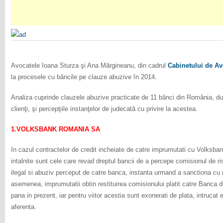
Avocatele Ioana Sturza şi Ana Mărgineanu, din cadrul
Cabinetului de Av
la procesele cu băncile pe clauze abuzive în 2014.
Analiza cuprinde clauzele abuzive practicate de 11 bănci din România, d
clienţi, şi percepţiile instanţelor de judecată cu privire la acestea.
1.VOLKSBANK ROMANIA SA
In cazul contractelor de credit incheiate de catre imprumutati cu Volksba
intalnite sunt cele care revad dreptul bancii de a percepe comisionul de r
ilegal si abuziv perceput de catre banca, instanta urmand a sanctiona cu 
asemenea, imprumutatii obtin restituirea comisionului platit catre Banca de 
pana in prezent, iar pentru viitor acestia sunt exonerati de plata, intrucat
aferenta.