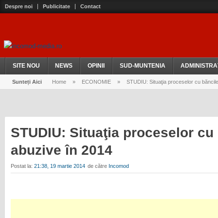
Despre noi
Publicitate
Contact
SITE NOU
NEWS
OPINII
SUD-MUNTENIA
ADMINISTRA
Sunteți Aici
Home
»
ECONOMIE
»
STUDIU: Situaţia proceselor cu băncile
STUDIU: Situaţia proceselor cu 
abuzive în 2014
Postat la:
21:38, 19 martie 2014
de către
Incomod