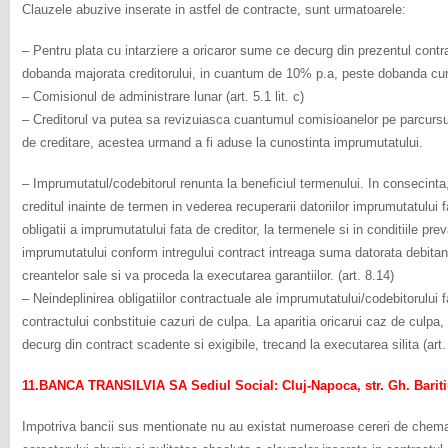
Clauzele abuzive inserate in astfel de contracte, sunt urmatoarele:
– Pentru plata cu intarziere a oricaror sume ce decurg din prezentul cont
dobanda majorata creditorului, in cuantum de 10% p.a, peste dobanda curen
– Comisionul de administrare lunar (art. 5.1 lit. c)
– Creditorul va putea sa revizuiasca cuantumul comisioanelor pe parcursul d
de creditare, acestea urmand a fi aduse la cunostinta imprumutatului.
– Imprumutatul/codebitorul renunta la beneficiul termenului. In consecinta
creditul inainte de termen in vederea recuperarii datoriilor imprumutatului fa
obligatii a imprumutatului fata de creditor, la termenele si in conditiile pr
imprumutatului conform intregului contract intreaga suma datorata debitand
creantelor sale si va proceda la executarea garantiilor. (art. 8.14)
– Neindeplinirea obligatiilor contractuale ale imprumutatului/codebitorului fa
contractului conbstituie cazuri de culpa. La aparitia oricarui caz de culpa, 
decurg din contract scadente si exigibile, trecand la executarea silita (art.
11.BANCA TRANSILVIA SA Sediul Social: Cluj-Napoca, str. Gh. Baritiu,
Impotriva bancii sus mentionate nu au existat numeroase cereri de chema