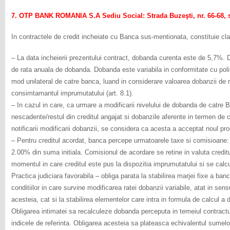
7. OTP BANK ROMANIA S.A Sediu Social: Strada Buzeşti, nr. 66-68, s
In contractele de credit incheiate cu Banca sus-mentionata, constituie cl
– La data incheierii prezentului contract, dobanda curenta este de 5,7%. 
de rata anuala de dobanda. Dobanda este variabila in conformitate cu poli
mod unilateral de catre banca, luand in considerare valoarea dobanzii de re
consimtamantul imprumutatului (art. 8.1).
– In cazul in care, ca urmare a modificarii nivelului de dobanda de catre
nescadente/restul din creditul angajat si dobanzile aferente in termen de c
notificarii modificarii dobanzii, se considera ca acesta a acceptat noul p
– Pentru creditul acordat, banca percepe urmatoarele taxe si comisioane
2.00% din suma initiala. Comisionul de acordare se retine in valuta creditu
momentul in care creditul este pus la dispozitia imprumutatului si se calcul
Practica judiciara favorabila – obliga parata la stabilirea marjei fixe a banc
conditiilor in care survine modificarea ratei dobanzii variabile, atat in sens
acesteia, cat si la stabilirea elementelor care intra in formula de calcul a 
Obligarea intimatei sa recalculeze dobanda perceputa in temeiul contractu
indicele de referinta. Obligarea acesteia sa plateasca echivalentul sumelor