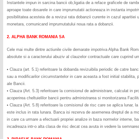
Instantele impun in sarcina bancii ob,ligatia de a reface graficele de ramb
aproape toate dosarele in care imprumutatii actioneaza in instanta impotr
posibilitatea acesteia de a revizui rata dobanzii curente in cazul aparitiei
monetara, comunicand imprumutatului noua rata a dobanzii.
2. ALPHA BANK ROMANIA SA
Cele mai multe dintre actiunile civile demarate impotriva Alpha Bank Roma
absolute si a caracterului abuziv al clauzelor contractuale care cuprind u
• Clauza (art. 5.1) referitoare la dobanda revizuibila periodic de catre banc
sau a modificarilor circumstantelor in care aceasta a fost initial stabilita, p
ale Bancii.
• Clauza (Art. 5.3) referitoare la comisionul de administrare, calculat in p
acoperirea cheltuielilor bancii pentru administrarea si monitorizarea Facilita
• Clauza (Art. 5.8) referitoare la comisionul de risc care se aplica lunar, l
este inclus in rata lunara. Banca isi rezerva de asemenea dreptul de a m
in care ca urmare a efectuarii propriei analize in baza normelor interne, 
incadreaza intr-o alta clasa de risc decat cea avuta in vedere la semnarea