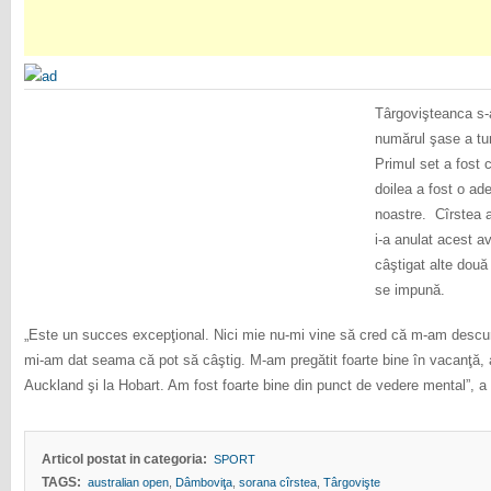
Târgovişteanca s-a
numărul şase a tur
Primul set a fost c
doilea a fost o ad
noastre. Cîrstea a
i-a anulat acest a
câştigat alte două
se impună.
„Este un succes excepţional. Nici mie nu-mi vine să cred că m-am descur
mi-am dat seama că pot să câştig. M-am pregătit foarte bine în vacanţă,
Auckland şi la Hobart. Am fost foarte bine din punct de vedere mental”, a 
Articol postat in categoria:
SPORT
TAGS:
australian open
,
Dâmboviţa
,
sorana cîrstea
,
Târgovişte