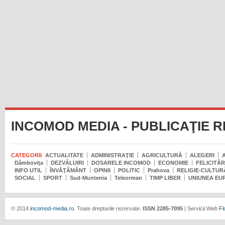
INCOMOD MEDIA - PUBLICAŢIE 
CATEGORII
ACTUALITATE
ADMINISTRAŢIE
AGRICULTURĂ
ALEGERI
Dâmboviţa
DEZVĂLUIRI
DOSARELE INCOMOD
ECONOMIE
FELICITĂR
INFO UTIL
ÎNVĂŢĂMÂNT
OPINII
POLITIC
Prahova
RELIGIE-CULTUR
SOCIAL
SPORT
Sud-Muntenia
Teleorman
TIMP LIBER
UNIUNEA EU
© 2014
incomod-media.ro.
Toate drepturile rezervate.
ISSN 2285-7095
| Servicii Web
Fl