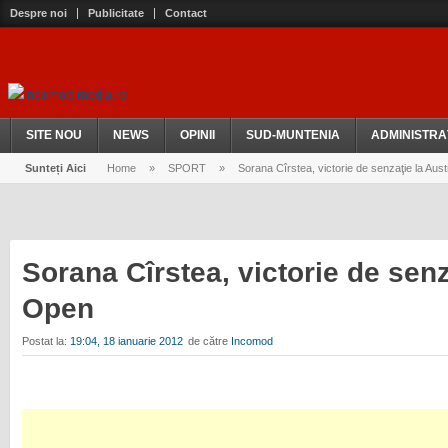
Despre noi
Publicitate
Contact
SITE NOU
NEWS
OPINII
SUD-MUNTENIA
ADMINISTRA
Sunteți Aici
Home
»
SPORT
»
Sorana Cîrstea, victorie de senzaţie la Aus
Sorana Cîrstea, victorie de senz
Open
Postat la:
19:04, 18 ianuarie 2012
de către
Incomod