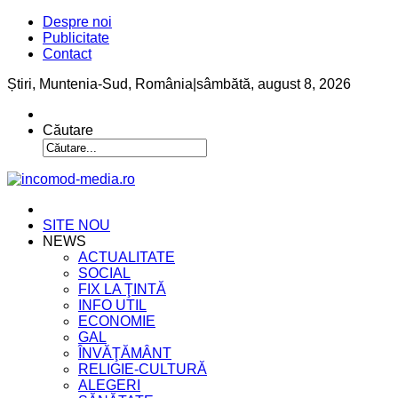
Despre noi
Publicitate
Contact
Știri, Muntenia-Sud, România
|
sâmbătă, august 8, 2026
Căutare
SITE NOU
NEWS
ACTUALITATE
SOCIAL
FIX LA ŢINTĂ
INFO UTIL
ECONOMIE
GAL
ÎNVĂŢĂMÂNT
RELIGIE-CULTURĂ
ALEGERI