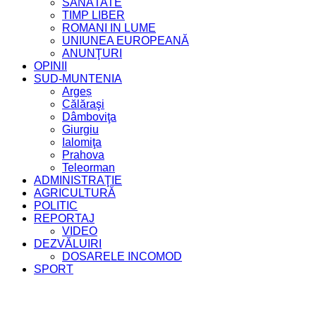
SĂNĂTATE
TIMP LIBER
ROMANI IN LUME
UNIUNEA EUROPEANĂ
ANUNŢURI
OPINII
SUD-MUNTENIA
Argeș
Călăraşi
Dâmboviţa
Giurgiu
Ialomiţa
Prahova
Teleorman
ADMINISTRAŢIE
AGRICULTURĂ
POLITIC
REPORTAJ
VIDEO
DEZVĂLUIRI
DOSARELE INCOMOD
SPORT