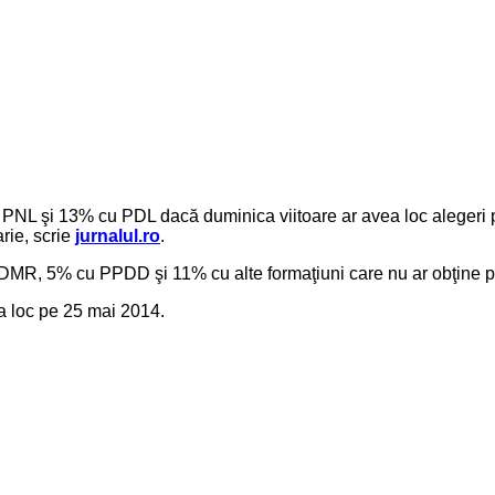
 şi 13% cu PDL dacă duminica viitoare ar avea loc alegeri pe
arie, scrie
jurnalul.ro
.
 UDMR, 5% cu PPDD şi 11% cu alte formaţiuni care nu ar obţine pr
a loc pe 25 mai 2014.