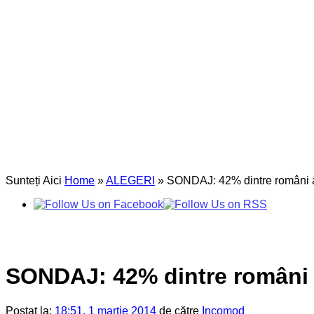
Sunteți Aici
Home
»
ALEGERI
»
SONDAJ: 42% dintre români ar 
SONDAJ: 42% dintre români a
Postat la:
18:51, 1 martie 2014
de către
Incomod