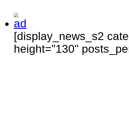
[display_news_s2 categ
height="130" posts_pe