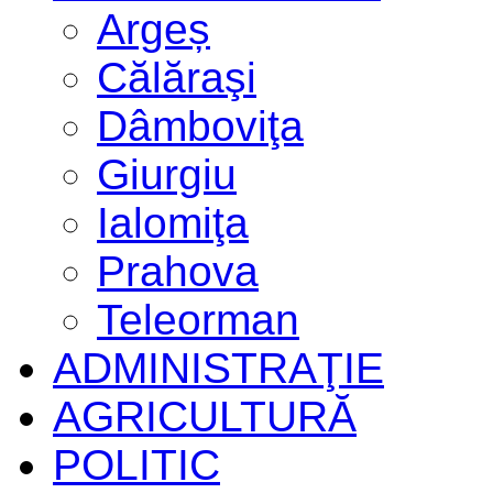
Argeș
Călăraşi
Dâmboviţa
Giurgiu
Ialomiţa
Prahova
Teleorman
ADMINISTRAŢIE
AGRICULTURĂ
POLITIC