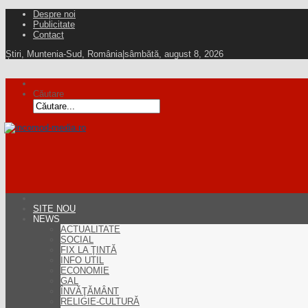
Despre noi
Publicitate
Contact
Știri, Muntenia-Sud, România
|
sâmbătă, august 8, 2026
Căutare
SITE NOU
NEWS
ACTUALITATE
SOCIAL
FIX LA ŢINTĂ
INFO UTIL
ECONOMIE
GAL
ÎNVĂŢĂMÂNT
RELIGIE-CULTURĂ