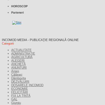
HOROSCOP
Parteneri
INCOMOD MEDIA - PUBLICAŢIE REGIONALĂ ONLINE
Categorii
ACTUALITATE
ADMINISTRAŢIE
AGRICULTURĂ
ALEGERI
ANCHETĂ
ANUNŢURI
Argeș
Călăraşi
Dâmboviţa
DEZVĂLUIRI
DOSARELE INCOMOD
ECONOMIE
FELICITĂRI
FIX LA ŢINTĂ
GAL
Giurgiu