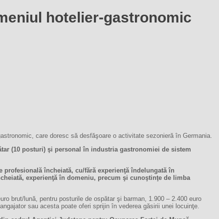
omeniul hotelier-gastronomic
-gastronomic, care doresc să desfăşoare o activitate sezonieră în Germania.
ar (10 posturi) şi personal în industria gastronomiei de sistem
e profesională încheiată, cu/fără experienţă îndelungată în
încheiată, experienţă în domeniu, precum şi cunoştinţe de limba
euro brut/lună, pentru posturile de ospătar şi barman, 1.900 – 2.400 euro
ngajator sau acesta poate oferi sprijin în vederea găsirii unei locuinţe.