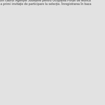
S din cadrul Agenţiei Judeţene pentru Ocuparea Forţei de Muncă
primi invitaţie de participare la selecţie. Înregistrarea în baza