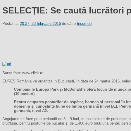
SELECŢIE: Se caută lucrători p
Postat la:
20:37, 23 februarie 2016
de către
Incomod
Sursa foto: www.click.ro
EURES România va organiza în Bucureşti, în data de 24 martie 2016, selecţie
Companiile Europa Park şi McDonald’s oferă locuri de muncă pent
(10 posturi).
Pentru ocuparea posturilor de ospătar, barman şi personal în indu
domeniu şi cunoştinţe bune de limba germană (nivel B1). Pentru p
germană, nivel A2.
Angajarea se face pe o perioadă de 8 – 9 luni, cu posibilitate de prelungire 
brut/lună, pentru posturile de bucătar şi de 1.400 euro brut/lună pentru perso