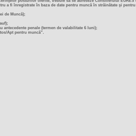
erinţelor posturilor oferite, trebuie să se adreseze Consilierului EURE
 a fi înregistrate în baza de date pentru muncă în străinătate şi pentru a 
ţei de Muncă);
auf);
au antecedente penale (termen de valabilitate 6 luni);
ătos/Apt pentru muncă”.