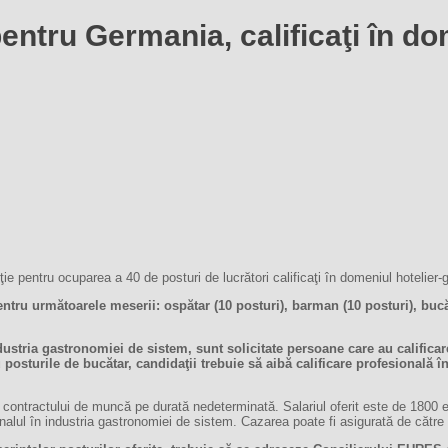
entru Germania, calificaţi în d
 pentru ocuparea a 40 de posturi de lucrători calificaţi în domeniul hotelier
ru următoarele meserii: ospătar (10 posturi), barman (10 posturi), bucăt
stria gastronomiei de sistem, sunt solicitate persoane care au calificar
osturile de bucătar, candidaţii trebuie să aibă calificare profesională 
a contractului de muncă pe durată nedeterminată. Salariul oferit este de 1800 
nalul în industria gastronomiei de sistem. Cazarea poate fi asigurată de către a