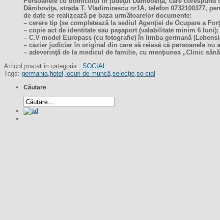
Persoanele cu domiciliul în judeţul Dâmboviţa, care corespund c
Dâmboviţa, strada T. Vladimirescu nr1A, telefon 0732100377, pentru
de date se realizează pe baza următoarelor documente:
– cerere tip (se completează la sediul Agenţiei de Ocupare a For
– copie act de identitate sau paşaport (valabilitate minim 6 luni);
– C.V model Europass (cu fotografie) în limba germană (Lebensl
– cazier judiciar în original din care să reiasă că persoanele nu 
– adeverinţă de la medicul de familie, cu menţiunea „Clinic săn
Articol postat in categoria:
SOCIAL
Tags:
germania
,
hotel
,
locuri de muncă
,
selecţie
,
so cial
Căutare