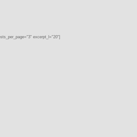
osts_per_page="3" excerpt_l="20"]