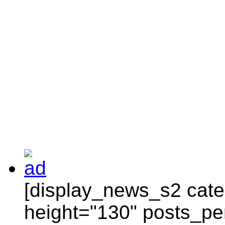
[display_news_s2 categ
height="130" posts_pe