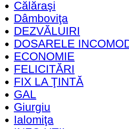
Călăraşi
Dâmboviţa
DEZVĂLUIRI
DOSARELE INCOMO
ECONOMIE
FELICITĂRI
FIX LA ŢINTĂ
GAL
Giurgiu
Ialomiţa