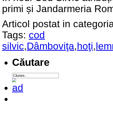
primi și Jandarmeria Ro
Articol postat in categoria
Tags:
cod
silvic
,
Dâmboviţa
,
hoţi
,
lem
Căutare