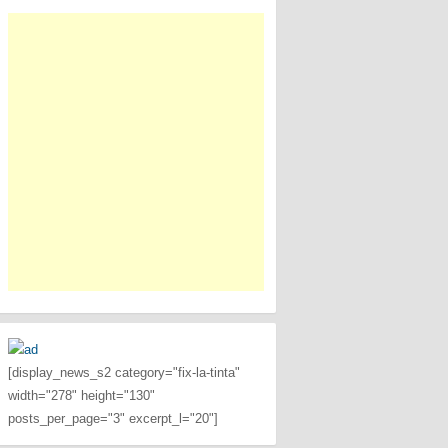
[display_news_s2 category="fix-la-tinta"
width="278" height="130"
posts_per_page="3" excerpt_l="20"]