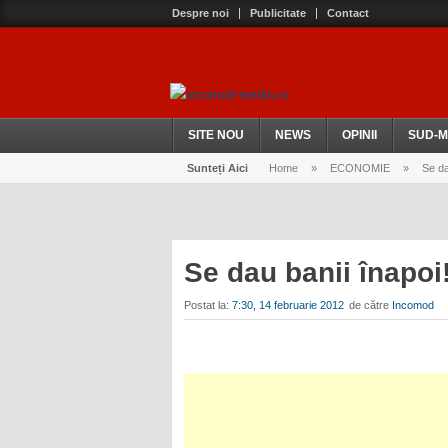
Despre noi
Publicitate
Contact
SITE NOU
NEWS
OPINII
SUD-M
Sunteți Aici
Home
»
ECONOMIE
»
Se da
Se dau banii înapoi
Postat la:
7:30, 14 februarie 2012
de către
Incomod