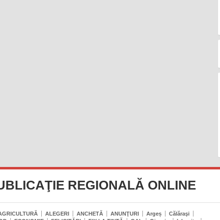
UBLICAŢIE REGIONALĂ ONLINE
AGRICULTURĂ
ALEGERI
ANCHETĂ
ANUNŢURI
Argeș
Călăraşi