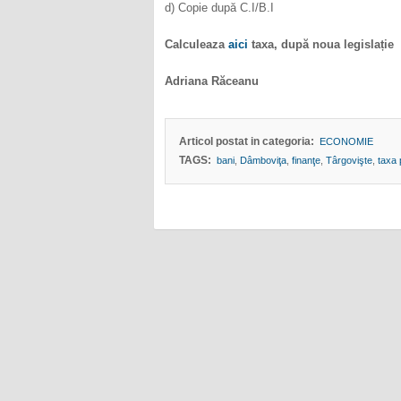
d) Copie după C.I/B.I
Calculeaza
aici
taxa, după noua legislație
Adriana Răceanu
Articol postat in categoria:
ECONOMIE
TAGS:
bani
,
Dâmboviţa
,
finanţe
,
Târgovişte
,
taxa 