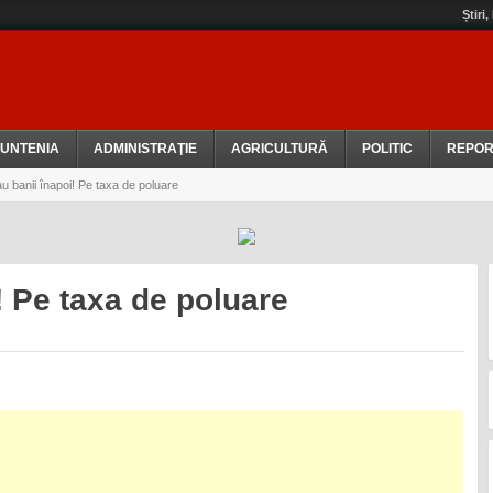
Știri
UNTENIA
ADMINISTRAŢIE
AGRICULTURĂ
POLITIC
REPOR
u banii înapoi! Pe taxa de poluare
! Pe taxa de poluare