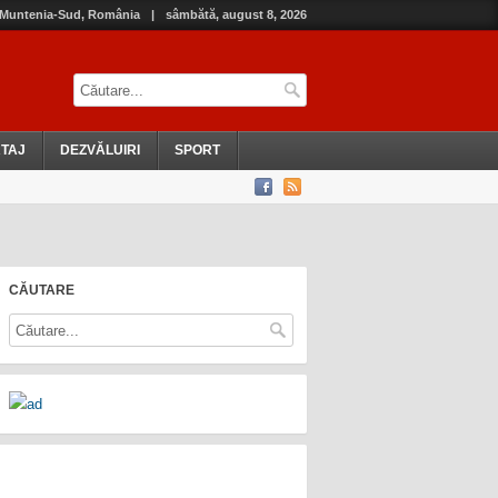
, Muntenia-Sud, România
|
sâmbătă, august 8, 2026
TAJ
DEZVĂLUIRI
SPORT
CĂUTARE