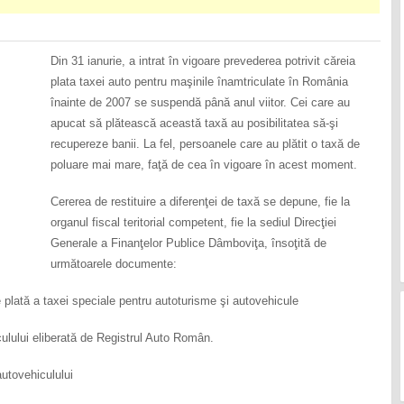
Din 31 ianurie, a intrat în vigoare prevederea potrivit căreia
plata taxei auto pentru maşinile înamtriculate în România
înainte de 2007 se suspendă până anul viitor. Cei care au
apucat să plătească această taxă au posibilitatea să-şi
recupereze banii. La fel, persoanele care au plătit o taxă de
poluare mai mare, faţă de cea în vigoare în acest moment.
Cererea de restituire a diferenţei de taxă se depune, fie la
organul fiscal teritorial competent, fie la sediul Direcţiei
Generale a Finanţelor Publice Dâmboviţa, însoţită de
următoarele documente:
 plată a taxei speciale pentru autoturisme şi autovehicule
culului eliberată de Registrul Auto Român.
autovehiculului