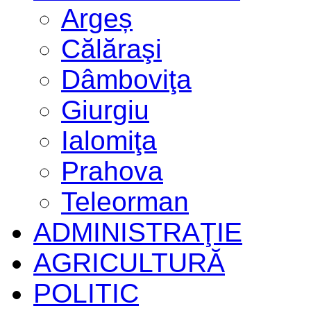
Argeș
Călăraşi
Dâmboviţa
Giurgiu
Ialomiţa
Prahova
Teleorman
ADMINISTRAŢIE
AGRICULTURĂ
POLITIC