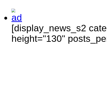
[display_news_s2 categ
height="130" posts_pe