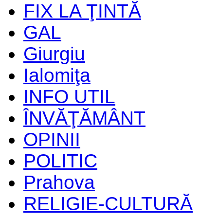
FIX LA ŢINTĂ
GAL
Giurgiu
Ialomiţa
INFO UTIL
ÎNVĂŢĂMÂNT
OPINII
POLITIC
Prahova
RELIGIE-CULTURĂ