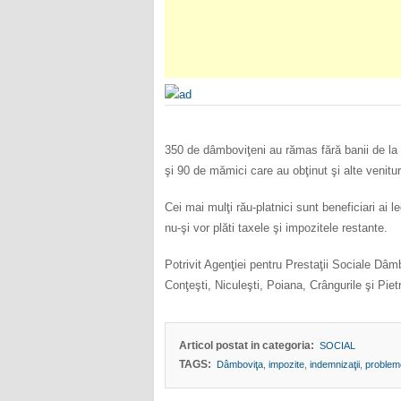
350 de dâmboviţeni au rămas fără banii de la sta
şi 90 de mămici care au obţinut şi alte venitu
Cei mai mulţi rău-platnici sunt beneficiari ai 
nu-şi vor plăti taxele şi impozitele restante.
Potrivit Agenţiei pentru Prestaţii Sociale Dâ
Conţeşti, Niculeşti, Poiana, Crângurile şi Pietr
Articol postat in categoria:
SOCIAL
TAGS:
Dâmboviţa
,
impozite
,
indemnizaţii
,
problem