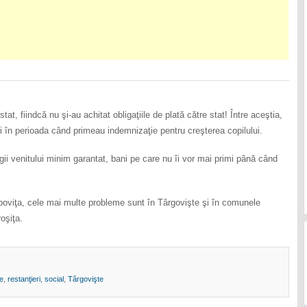
t, fiindcă nu şi-au achitat obligaţiile de plată către stat! Între aceştia,
ri în perioada când primeau indemnizaţie pentru creşterea copilului.
legii venitului minim garantat, bani pe care nu îi vor mai primi până când
mboviţa, cele mai multe probleme sunt în Târgovişte şi în comunele
oşiţa.
e
,
restanţieri
,
social
,
Târgovişte