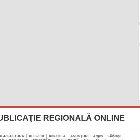
UBLICAŢIE REGIONALĂ ONLINE
AGRICULTURĂ
ALEGERI
ANCHETĂ
ANUNŢURI
Argeș
Călăraşi