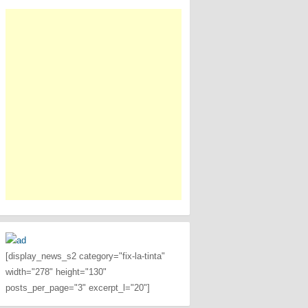
[display_news_s2 category="fix-la-tinta"
width="278" height="130"
posts_per_page="3" excerpt_l="20"]