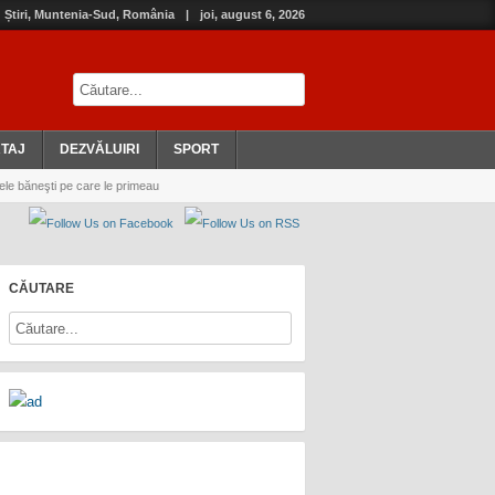
Știri, Muntenia-Sud, România
|
joi, august 6, 2026
TAJ
DEZVĂLUIRI
SPORT
e băneşti pe care le primeau
CĂUTARE