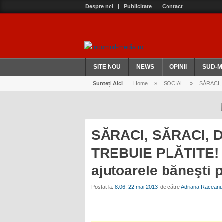
Despre noi
Publicitate
Contact
SITE NOU
NEWS
OPINII
SUD-M
Sunteți Aici
Home
»
SOCIAL
»
SĂRACI, S
SĂRACI, SĂRACI, 
TREBUIE PLĂTITE! R
ajutoarele băneşti 
Postat la:
8:06, 22 mai 2013
de către
Adriana Racean