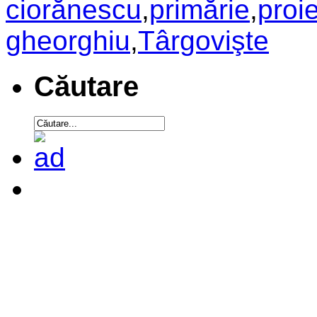
ciorănescu
,
primărie
,
proi
gheorghiu
,
Târgovişte
Căutare