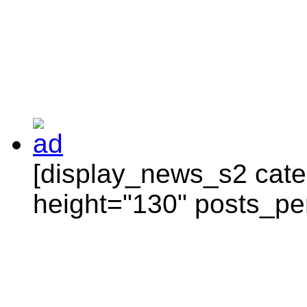
[display_news_s2 categ
height="130" posts_pe