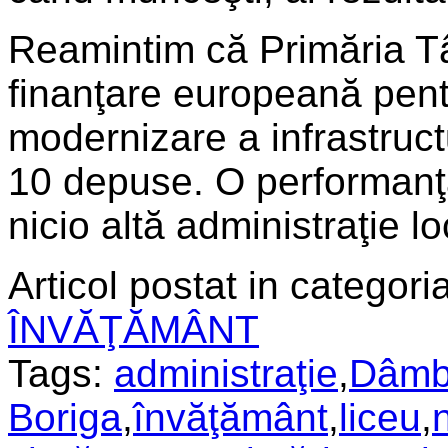
Reamintim că Primăria Tâ
finanţare europeană pentr
modernizare a infrastruct
10 depuse. O performanţă
nicio altă administraţie 
Articol postat in categoria
ÎNVĂŢĂMÂNT
Tags:
administraţie
,
Dâmb
Boriga
,
învăţământ
,
liceu
,