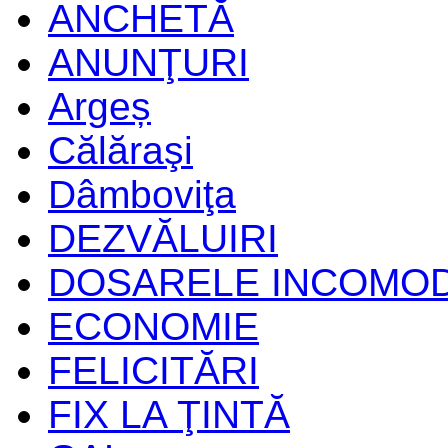
ANCHETĂ
ANUNŢURI
Argeș
Călăraşi
Dâmboviţa
DEZVĂLUIRI
DOSARELE INCOMO
ECONOMIE
FELICITĂRI
FIX LA ŢINTĂ