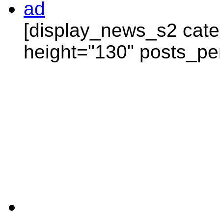
[display_news_s2 categ
height="130" posts_pe