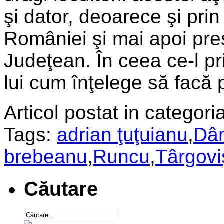
şi dator, deoarece şi prin
României şi mai apoi preş
Judeţean. În ceea ce-l pr
lui cum înţelege să facă p
Articol postat in categoria
Tags:
adrian ţuţuianu
,
Dâ
brebeanu
,
Runcu
,
Târgovi
Căutare