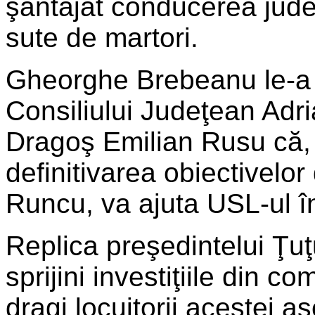
şantajat conducerea jude
sute de martori.
Gheorghe Brebeanu le-a 
Consiliului Judeţean Adri
Dragoş Emilian Rusu că, d
definitivarea obiectivelor
Runcu, va ajuta USL-ul în
Replica preşedintelui Ţuţ
sprijini investiţiile din c
dragi locuitorii acestei aş