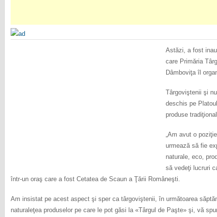
Astăzi, a fost ina
care Primăria Târg
Dâmboviţa îl organ
Târgoviştenii şi nu
deschis pe Platoul
produse tradiţiona
„Am avut o poziţie
urmează să fie exp
naturale, eco, prod
să vedeţi lucruri c
într-un oraş care a fost Cetatea de Scaun a Ţării Româneşti.
Am insistat pe acest aspect şi sper ca târgoviştenii, în următoarea săptă
naturaleţea produselor pe care le pot găsi la «Târgul de Paşte» şi, vă spun