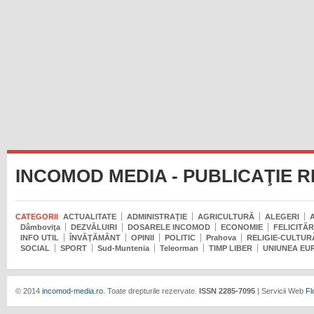
INCOMOD MEDIA - PUBLICAŢIE 
CATEGORII
ACTUALITATE
ADMINISTRAŢIE
AGRICULTURĂ
ALEGERI
Dâmboviţa
DEZVĂLUIRI
DOSARELE INCOMOD
ECONOMIE
FELICITĂR
INFO UTIL
ÎNVĂŢĂMÂNT
OPINII
POLITIC
Prahova
RELIGIE-CULTUR
SOCIAL
SPORT
Sud-Muntenia
Teleorman
TIMP LIBER
UNIUNEA EU
© 2014
incomod-media.ro.
Toate drepturile rezervate.
ISSN 2285-7095
| Servicii Web
Fl