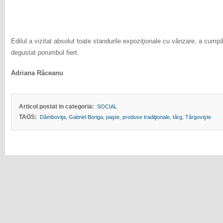
Edilul a vizitat absolut toate standurile expoziţionale cu vânzare, a cumpăr
degustat porumbul fiert.
Adriana Răceanu
Articol postat in categoria:
SOCIAL
TAGS:
Dâmboviţa
,
Gabriel Boriga
,
paşte
,
produse tradiţionale
,
târg
,
Târgovişte