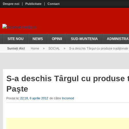
Despre noi
Publicitate
Contact
SITE NOU
NEWS
OPINII
SUD-MUNTENIA
ADMINISTRA
Sunteți Aici
Home
»
SOCIAL
»
S-a deschis Târgul cu produse tradiţionale
S-a deschis Târgul cu produse t
Paşte
Postat la:
22:18, 6 aprilie 2012
de către
Incomod