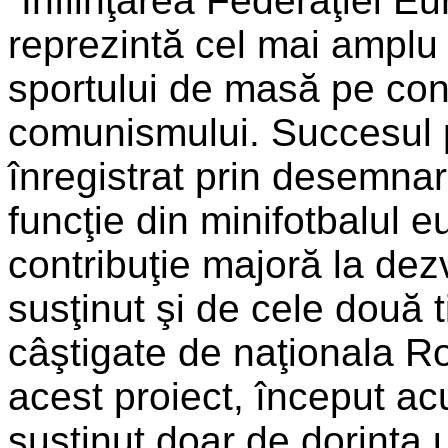
”Înfiinţarea Federaţiei E
reprezintă cel mai amplu 
sportului de masă pe con
comunismului. Succesul 
înregistrat prin desemna
funcţie din minifotbalul
contribuţie majoră la dez
susţinut şi de cele două 
câştigate de naţionala R
acest proiect, început ac
susţinut doar de dorinţa