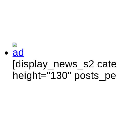
[display_news_s2 categ
height="130" posts_pe