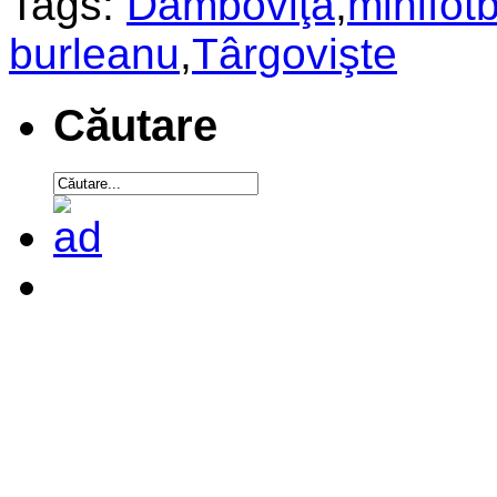
Tags:
Dâmboviţa
,
minifot
burleanu
,
Târgovişte
Căutare