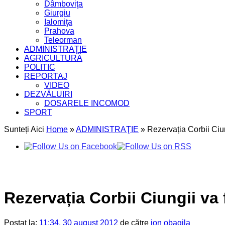
Dâmboviţa
Giurgiu
Ialomiţa
Prahova
Teleorman
ADMINISTRAŢIE
AGRICULTURĂ
POLITIC
REPORTAJ
VIDEO
DEZVĂLUIRI
DOSARELE INCOMOD
SPORT
Sunteți Aici
Home
»
ADMINISTRAŢIE
»
Rezervația Corbii Ciun
Rezervația Corbii Ciungii va
Postat la:
11:34, 30 august 2012
de către
ion obagila