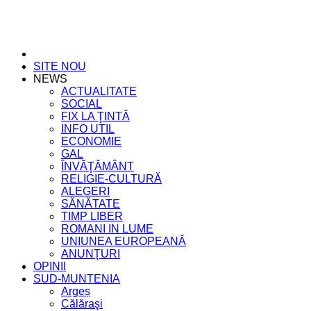
SITE NOU
NEWS
ACTUALITATE
SOCIAL
FIX LA ŢINTĂ
INFO UTIL
ECONOMIE
GAL
ÎNVĂŢĂMÂNT
RELIGIE-CULTURĂ
ALEGERI
SĂNĂTATE
TIMP LIBER
ROMANI IN LUME
UNIUNEA EUROPEANĂ
ANUNŢURI
OPINII
SUD-MUNTENIA
Argeș
Călăraşi