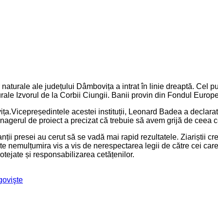
 naturale ale județului Dâmbovița a intrat în linie dreaptă. Cel pu
turale Izvorul de la Corbii Ciungii. Banii provin din Fondul Eur
a.Vicepreședintele acestei instituții, Leonard Badea a declarat
nagerul de proiect a precizat că trebuie să avem grijă de ceea c
nții presei au cerut să se vadă mai rapid rezultatele. Ziariștii cr
ate nemulțumira vis a vis de nerespectarea legii de către cei car
rotejate și responsabilizarea cetățenilor.
govişte