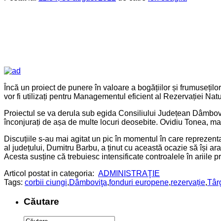
Încă un proiect de punere în valoare a bogățiilor și frumuseților
vor fi utilizați pentru Managementul eficient al Rezervației Na
Proiectul se va derula sub egida Consiliului Județean Dâmboviț
înconjurați de așa de multe locuri deosebite. Ovidiu Tonea, ma
Discuțiile s-au mai agitat un pic în momentul în care reprezenta
al județului, Dumitru Barbu, a ținut cu această ocazie să își ar
Acesta susține că trebuiesc intensificate controalele în ariile p
Articol postat in categoria:
ADMINISTRAŢIE
Tags:
corbii ciungi
,
Dâmboviţa
,
fonduri europene
,
rezervație
,
Târ
Căutare