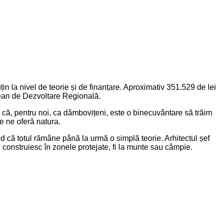
țin la nivel de teorie și de finanțare. Aproximativ 351.529 de lei
opean de Dezvoltare Regională.
 că, pentru noi, ca dâmbovițeni, este o binecuvântare să trăim
e ne oferă natura.
ed că totul rămâne până la urmă o simplă teorie. Arhitectul șef
e construiesc în zonele protejate, fi la munte sau câmpie.